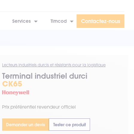
Contactez-nous
Services
Timcod
Lecteurs industriels durcis et résistants pour la logistique
Terminal industriel durci
CK65
Prix préférentiel revendeur officiel
Demander un devis
Tester ce produit