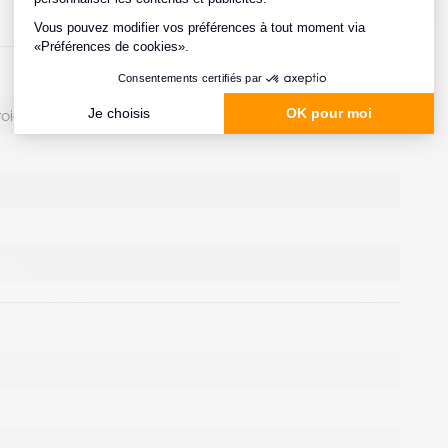
roid
ATEX