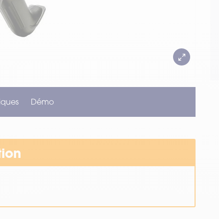
iques
Démo
tion