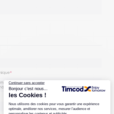
ysique
umeriques / 38 touches numériques / 42 tocuhes
phanumériques / 53 alphanumériques