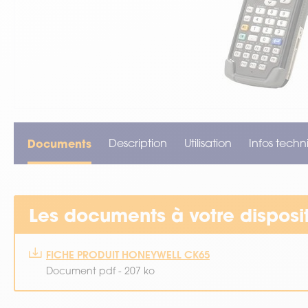
VOIR TOUT LE MATÉRIEL
Documents
Description
Utilisation
Infos techn
Les documents à votre disposi
FICHE PRODUIT HONEYWELL CK65
Document pdf - 207 ko