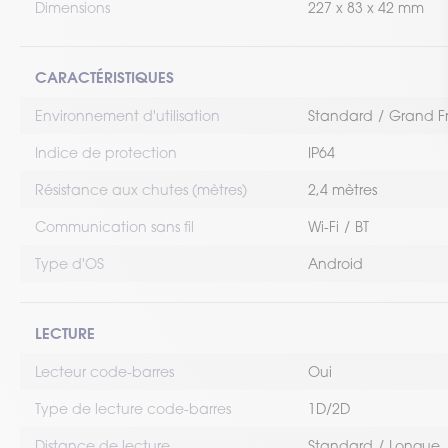
Dimensions
227 x 83 x 42 mm
CARACTÉRISTIQUES
Environnement d'utilisation
Standard
Grand F
Indice de protection
IP64
Résistance aux chutes (mètres)
2,4 mètres
Communication sans fil
Wi-Fi
BT
Type d'OS
Android
LECTURE
Lecteur code-barres
Oui
Type de lecture code-barres
1D/2D
Distance de lecture
Standard
Longue