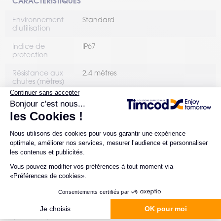
CARACTÉRISTIQUES
Environnement
Standard
d'utilisation
Indice de
IP67
protection
Résistance aux
2,4 mètres
chutes (mètres)
Communication
Oui
filaire
Communication
Oui
bluetooth
ERGONOMIE
Format
Pistolet
Poids
DS3678-SR : 407 grammes
(Grammes)