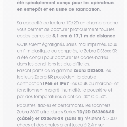
été spécialement conçu pour les opérateurs
en entrepôt et en usine de fabrication.
Sa capacité de lecture 1D/2D en champ proche
vous permet de capturer pratiquement tous les
5,1 cm à 17,1 m de distance
codes-barres de
.
Qu'ils soient égratignés, sales, mal imprimés, sous
un film plastique ou congelés, le Zebra DS36xx-SR
a été conçu pour capturer les codes-barres
dans les conditions les plus difficiles.
Zebra DS3600
Faisant partis de la gamme
, les
SR
lecteurs Zebra
possèdent la double
IP65 et IP67
certification
-les seuls du marché- et
fonctionnent malgré l'humidité, la poussière et
par des températures allant de -30° C à 50°.
Robustes, fiables et performants, les scanners
1D/2D DS3608-SR
Zebra 3600 ultra-durcis Series
(câblé) et DS3678-SR (sans fil)
résistent à 5 000
chocs et des chutes allant jusqu'à 2,4m sur