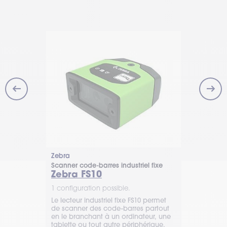
Zebra
Honeywell
Scanner code-barres industriel fixe
Scanner code
Zebra FS10
HF800
1 configuration possible.
1 configurat
Le lecteur industriel fixe FS10 permet
Scanner fixe
terminal
de scanner des code-barres partout
rapide et fi
l prend en
en le branchant à un ordinateur, une
pour l’indust
mbologies de
tablette ou tout autre périphérique.
Automatisez 