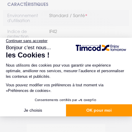
CARACTÉRISTIQUES
Environnement
Standard
Santé
d'utilisation
Indice de
IP42
protection
Résistance aux
2,1 m
chutes (mètres)
Communication
Oui
bluetooth