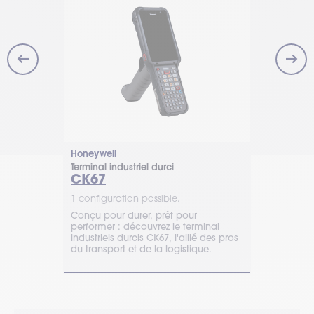
Honeywell
Zebra
Terminal industriel durci
Scanner code
CK67
Série D
1 configuration possible.
2 configurat
l offre une
Conçu pour durer, prêt pour
Le Zebra DS
ne robustesse
performer : découvrez le terminal
capture ava
ivité
industriels durcis CK67, l'allié des pros
haute densit
du transport et de la logistique.
une utilisat
produits éle