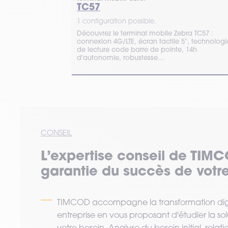
TC57
1 configuration possible.
Découvrez le terminal mobile Zebra TC57 :
smartphone
connexion 4G/LTE, écran tactile 5″, technologi
ur améliorer
de lecture code barre de pointe, 14h
ontactez
d'autonomie, robustesse…
CONSEIL
L’expertise
conseil
de TIMC
garantie du succès de votre
TIMCOD accompagne la transformation digi
entreprise en vous proposant d'étudier la so
votre besoin. Analyse du besoin initial, relat