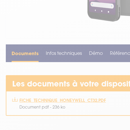
VOIR TOUT LE MATÉRIEL
Documents
Infos techniques
Démo
Référenc
Les documents à votre disposi
FICHE_TECHNIQUE_HONEYWELL_CT32.PDF
Document pdf - 236 ko