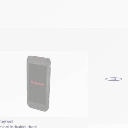
neywell
Cipherlab
minal industriel durci