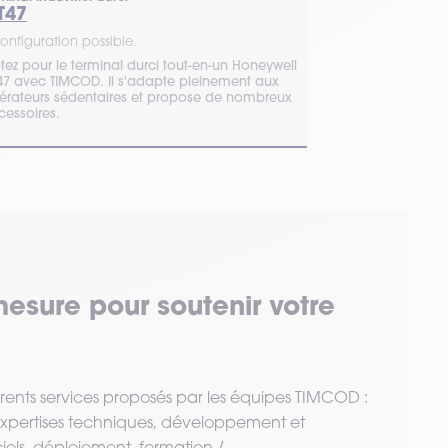
Terminal mobile
T47
RS51
onfiguration possible.
1 configuration 
tez pour le terminal durci tout-en-un Honeywell
Le PDA RS51 de 
47 avec TIMCOD. Il s'adapte pleinement aux
de données poly
érateurs sédentaires et propose de nombreux
codes-barres 1D
cessoires.
lecteur RFID.
mesure pour soutenir votre
érents services proposés par les équipes TIMCOD :
 expertises techniques, développement et
ciels, déploiement, formation /