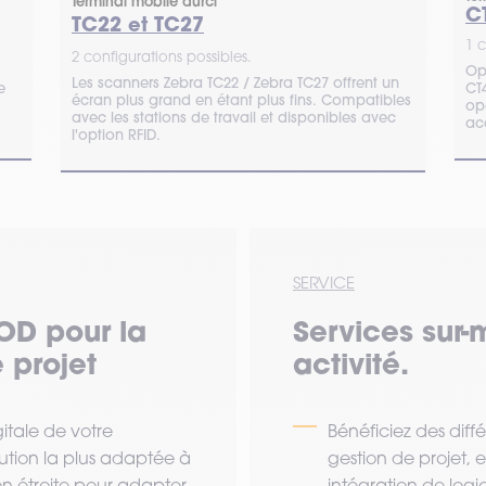
Terminal mobile durci
C
TC22 et TC27
1 c
2 configurations possibles.
Op
Les scanners Zebra TC22 / Zebra TC27 offrent un
e
CT
écran plus grand en étant plus fins. Compatibles
op
avec les stations de travail et disponibles avec
ac
l'option RFID.
SERVICE
OD pour la
Services sur-
 projet
activité.
tale de votre
Bénéficiez des diff
lution la plus adaptée à
gestion de projet,
ion étroite pour adapter
intégration de logi