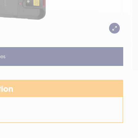
es
tion