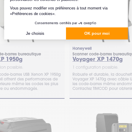
Honeywell
e-barres bureautique
Scanner code-barres bureauti
P 1950g
Voyager XP 1470g
ion possible.
1 configuration possible.
code-barres USB Xenon XP 1950g
Robuste et durable, la douchet
l offrent des performances de
Voyager XP 1470g avec câble USB peut lire
érieure même les codes les plus
les code-barres même endom
à lire ou endommagés.
Contactez TIMCOD pour obtenir