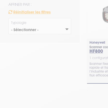
AFFINER PAR :
Réinitialiser les filtres
Typologie
Honeywell
Scanner code
HF800
1 configurat
Scanner fixe
rapide et f
l’industrie 
flux efficac