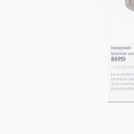
Honeywell
Scanner cod
8690i
1 configurat
Le scanner 
possède les
d'un scanner
personnalis