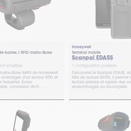
Honeywell
e-barres / RFID mains-libres
Terminal mobile
Scanpal EDA5S
ion possible.
1 configuration possible.
mains-libres 8690i de Honeywell
Découvrez le Scanpal EDA5S, é
 avantages d'un lecteur RFID et
tête de lecture S0703, il permet 
 industriel. Écran
lecture précise et rapide des c
able, connexion Wi-Fi, …
endommagés ou incomplets.