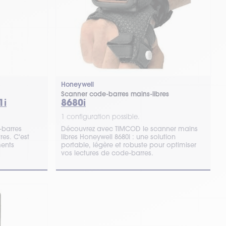
Honeywell
Scanner code-barres mains-libres
1i
8680i
1 configuration possible.
-barres
Découvrez avec TIMCOD le scanner mains
res. C'est
libres Honeywell 8680i : une solution
ments
portable, légère et robuste pour optimiser
vos lectures de code-barres.