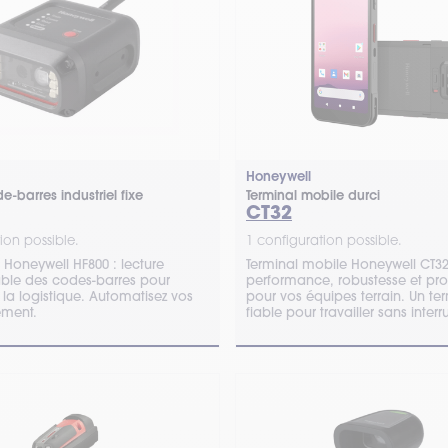
Honeywell
-barres industriel fixe
Terminal mobile durci
CT32
ion possible.
1 configuration possible.
 Honeywell HF800 : lecture
Terminal mobile Honeywell CT32
iable des codes-barres pour
performance, robustesse et pro
et la logistique. Automatisez vos
pour vos équipes terrain. Un te
ement.
fiable pour travailler sans interr