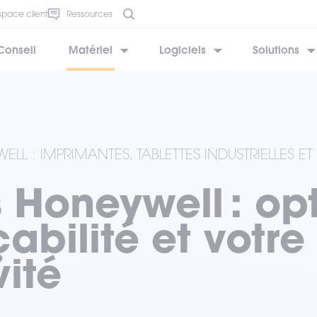
space client
Ressources
Conseil
Matériel
Logiciels
Solutions
BESOIN D’AIDE ?
BESOIN D’AIDE ?
BESOIN D’AIDE ?
BESOIN D’AIDE ?
BESOIN D’AIDE ?
LL : IMPRIMANTES, TABLETTES INDUSTRIELLES E
 Honeywell : op
çabilité et votre
ité