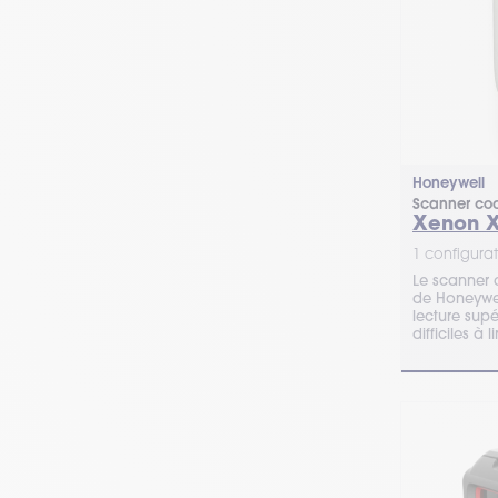
Honeywell
Scanner cod
Xenon X
1 configurat
Le scanner 
de Honeywel
lecture sup
difficiles 