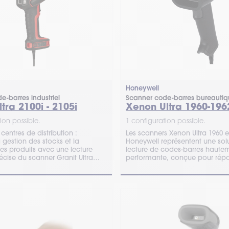
Honeywell
e-barres industriel
Scanner code-barres bureauti
ltra 2100i - 2105i
Xenon Ultra 1960-196
ion possible.
1 configuration possible.
 centres de distribution :
Les scanners Xenon Ultra 1960 e
 gestion des stocks et la
Honeywell représentent une sol
des produits avec une lecture
lecture de codes-barres haute
écise du scanner Granit Ultra
performante, conçue pour rép
i de chez Honeywell.
besoins des environnements pr
les plus exigeants.