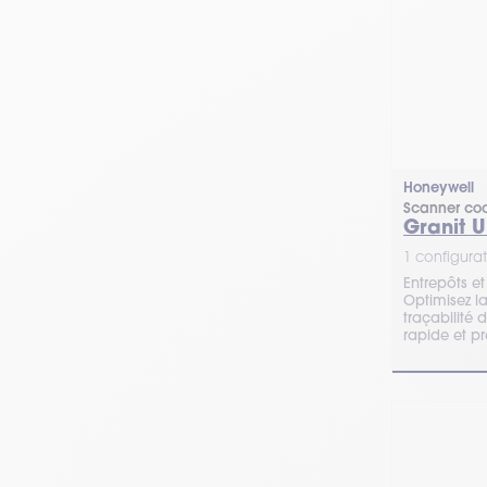
Honeywell
Scanner cod
Granit U
1 configurat
Entrepôts et
Optimisez la
traçabilité 
rapide et pr
2100i - 2105