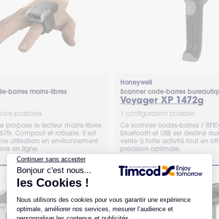
Honeywell
e-barres mains-libres
Scanner code-barres bureauti
Voyager XP 1472g
ions possibles.
1 configuration possible.
 propose le lecteur mains-libres
Ce scanner codes-barres / RFI
75i. Compact et robuste, il est
bluetooth et USB est destiné au
une utilisation en environnement
vente à forte activité tout en of
evis en ligne.
précision optimale.