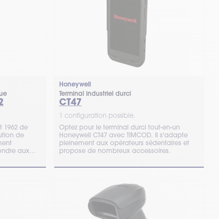
Honeywell
que
Terminal industriel durci
2
CT47
1 configuration possible.
t 1962 de
Optez pour le terminal durci tout-en-un
ution de
Honeywell CT47 avec TIMCOD. Il s'adapte
ment
pleinement aux opérateurs sédentaires et
ondre aux
propose de nombreux accessoires.
ofessionnels