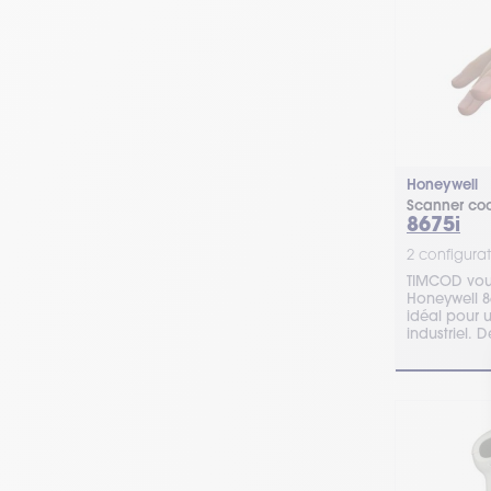
Honeywell
Scanner cod
8675i
2 configurat
TIMCOD vous
Honeywell 86
idéal pour 
industriel. D