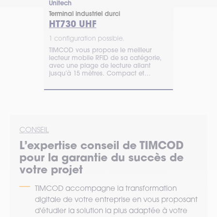
Unitech
Unitech
Terminal industriel durci
Terminal indu
HT730 UHF
EA660
1 configuration possible.
1 configurat
buste et
TIMCOD vous propose le meilleur
Équipez vos
lecteur mobile RFID de sa catégorie,
smartphone 
 Grâce à sa
avec une plage de lecture allant
Unitech pour
ractif, il
jusqu’à 15 mètres. Compact et
productivité
nt à son
robuste. Devis en ligne.
TIMCOD pour
rantissant
le des
CONSEIL
L’expertise
conseil
de TIMCOD
pour la garantie du succès de
votre projet
TIMCOD accompagne la transformation
digitale de votre entreprise en vous proposant
d'étudier la solution la plus adaptée à votre