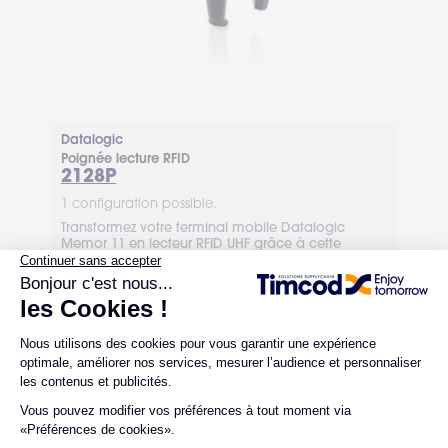
Datalogic
Poignée lecture RFID
2128P
1 configuration possible.
Transformez votre terminal mobile Datalogic
Memor 11 en lecteur RFID UHF grâce à cette
poignée de lecture RFID. Contactez TIMCOD pour
obtenir un devis.
DÉMO