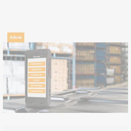
Article
#Mobilité
#Traçabilité
27.03.2024
Le terminal, un allier tout-en-un
Optimisez l’efficacité et la rentabilité de votre Supply
Chain en adoptant une approche PDA centric et réalisez
toutes vos opérations depuis un seul terminal.
Temps de lecture : 2 min
–
Lire l’article