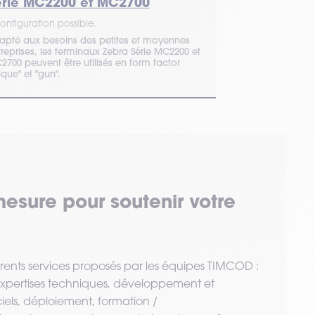
érie MC2200 et MC2700
TC20
onfiguration possible.
1 configuration 
apté aux besoins des petites et moyennes
Le terminal Zebr
reprises, les terminaux Zebra Série MC2200 et
Ce produit n'est
2700 peuvent être utilisés en form factor
remplacé par : 
ique" et "gun".
pour obtenir un 
mesure pour soutenir votre
érents services proposés par les équipes TIMCOD :
 expertises techniques, développement et
ciels, déploiement, formation /