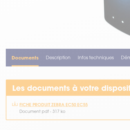
VOIR TOUT LE MATÉRIEL
Documents
Description
Infos techniques
Dé
Les documents à votre disposi
FICHE PRODUIT ZEBRA EC50 EC55
Document pdf - 317 ko