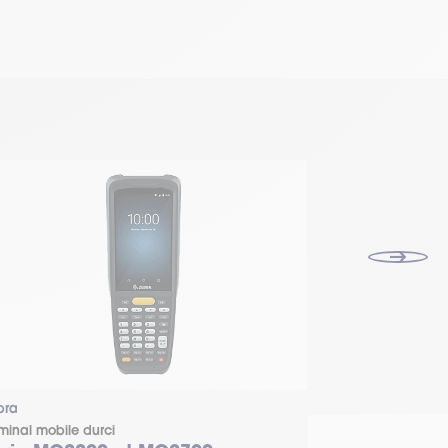
Location uniqu
bra
Zebra
rminal mobile durci
Terminal mobile