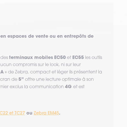
 en espaces de vente ou en entrepôts de
terminaux mobiles
EC50
EC55
 des
et
les outils
aucun compromis sur le look, ni sur leur
NA
» de Zebra, compact et léger ils présentent la
5’’
écran de
offre une lecture optimale à son
4G
dernier exclus la communication
et est
C22 et TC27
ou
Zebra EM45
.