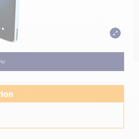
mo
tion