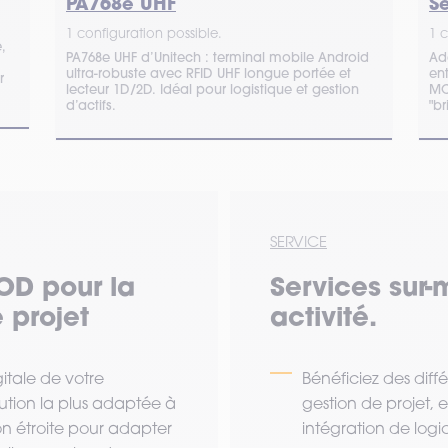
PA768e UHF
S
1 configuration possible.
1 c
,
PA768e UHF d’Unitech : terminal mobile Android
Ad
ultra-robuste avec RFID UHF longue portée et
ent
r
lecteur 1D/2D. Idéal pour logistique et gestion
MC
d’actifs.
"br
SERVICE
OD pour la
Services sur-
 projet
activité.
tale de votre
Bénéficiez des diff
lution la plus adaptée à
gestion de projet,
ion étroite pour adapter
intégration de logi