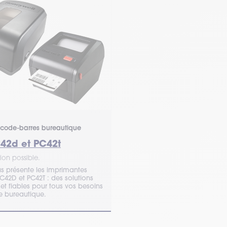
code-barres bureautique
C42d et PC42t
ion possible.
 présente les imprimantes
C42D et PC42T : des solutions
t fiables pour tous vos besoins
e bureautique.