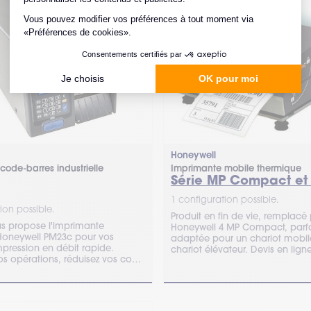
Fin de vie
Honeywell
code-barres industrielle
Imprimante mobile thermique
Série MP Compact et
1 configuration possible.
ion possible.
Produit en fin de vie, remplacé 
s propose l'imprimante
Honeywell 4 MP Compact, parf
e Honeywell PM23c pour vos
adaptée pour un chariot mobil
mpression en débit rapide.
chariot élévateur. Devis en ligne
os opérations, réduisez vos coûts