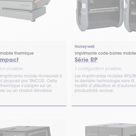
Honeywell
mobile thermique
Imprimante code-barres mobile
ompact
Série RP
ion possible.
1 configuration possible.
'imprimante mobile Honeywell 4
Les imprimantes mobiles RP2/RP
 proposé par TIMCOD. Cette
la dernière technologie sans fi
n
facilité d’utilisation et d’auto
le ou un chariot élévateur.
productivité accrue.