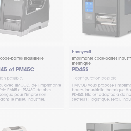
Honeywell
code-barres industrielle
Imprimante code-barres industri
thermique
M45 et PM45C
PD45S
ion possible.
1 configuration possible.
s, avec TIMCOD, de l'imprimante
TIMCOD vous propose l'imprim
érie PM45 et PM45C de chez
barres industrielle thermique H
conçue pour l'impression
PD45S. Elle est adaptée à de 
dans le milieu industriel.
secteurs : logistique, retail, ind