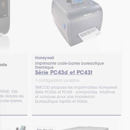
Honeywell
Imprimante code-barres bureautique
elle
thermique
Série PC43d et PC43t
1 configuration possible.
TIMCOD propose les imprimantes Honeywell
X940. Elle
Série PC43d et PC43t : compactes, intuitives
e réduire les
et conçues pour une impression
 code-barres.
bureautique rapide et fiable.