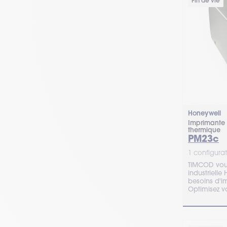
Fin de vie
Honeywell
Imprimante 
thermique
PM23c
1 configurat
TIMCOD vou
industriell
besoins d'i
Optimisez v
!