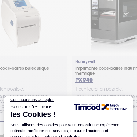
Honeywell
code-barres bureautique
Imprimante code-barres industri
thermique
PX940
ion possible.
1 configuration possible.
e bureautique thermique
TIMCOD présente l'imprimante P
C23d est pensée pour répondre
offre une précision permettant d
s de nombreux secteurs
risques d'erreur de création de
 Contactez TIMCOD pour être
Devis en ligne.