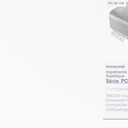
Fin de vie
Honeywell
Imprimante 
thermique
Série P
1 configurat
TIMCOD vous
Honeywell P
compactes e
d'étiquetag