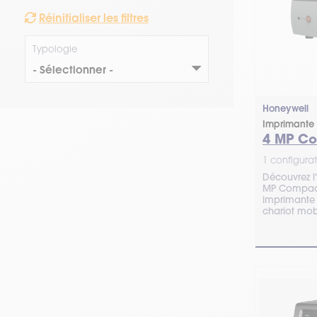
Réinitialiser les filtres
Typologie
Honeywell
Imprimante 
4 MP C
1 configurat
Découvrez l
MP Compact
imprimante thermique s'adapte sur u
chariot mobi