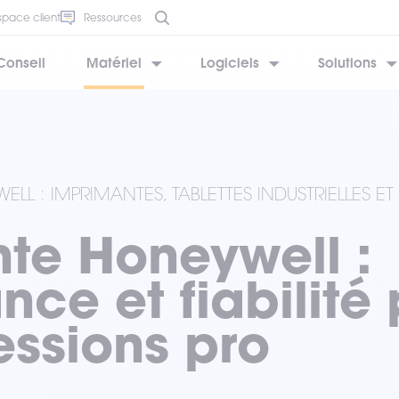
space client
Ressources
Conseil
Matériel
Logiciels
Solutions
BESOIN D’AIDE ?
BESOIN D’AIDE ?
BESOIN D’AIDE ?
BESOIN D’AIDE ?
BESOIN D’AIDE ?
LL : IMPRIMANTES, TABLETTES INDUSTRIELLES E
te Honeywell :
ce et fiabilité
essions pro