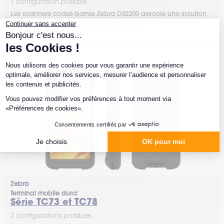
1 configuration possible.
Les scanners codes-barres Zebra DS2200 associe une solution
de lecture durcie et ergonomique avec un confort et une
portée de lecture longue. Devis en ligne.
Fin de vie
Zebra
Terminal mobile durci
Série TC73 et TC78
2 configurations possibles.