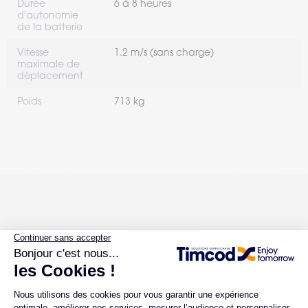
Durée
6 à 8 heures
d'autonomie
de la batterie
Vitesse
1.2 m/s (sans charge)
maximale de
déplacement
Poids
713 kg