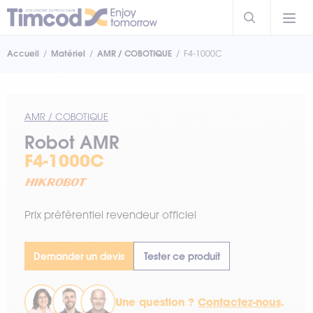
Accueil
Matériel
AMR / COBOTIQUE
F4-1000C
AMR / COBOTIQUE
Robot AMR
F4-1000C
Prix préférentiel revendeur officiel
Demander un devis
Tester ce produit
Une question ?
Contactez-nous
.