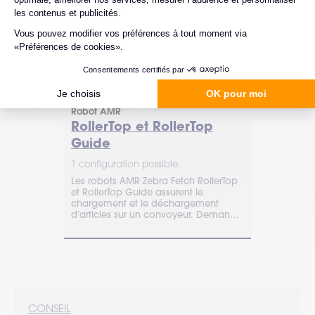
Zebra
Zebra
Robot AMR
pour robot
Robot AMR
HMIShel
RollerTop et RollerTop
ent
1 configurat
Guide
Le robot Zeb
1 configuration possible.
transport de
premières, .
Les robots AMR Zebra Fetch RollerTop
à un autre e
et RollerTop Guide assurent le
llment
Devis en lig
chargement et le déchargement
ns le Cloud,
d’articles sur un convoyeur. Demande
tivité des
de devis en ligne.
ec celle des
CONSEIL