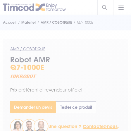
Accueil
Matériel
AMR / COBOTIQUE
Q7-1000E
AMR / COBOTIQUE
Robot AMR
Q7-1000E
Prix préférentiel revendeur officiel
Demander un devis
Tester ce produit
Une question ?
Contactez-nous
.