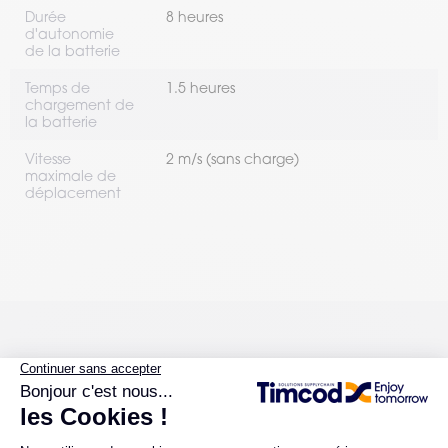
Durée
8 heures
d'autonomie
de la batterie
Temps de
1.5 heures
chargement de
la batterie
Vitesse
2 m/s (sans charge)
maximale de
déplacement