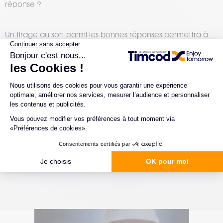
réponse ?
Un tirage au sort parmi les bonnes réponses permettra à
casque bluetooth
l'un des gagnants de remporter un
sans fil.
Vous n'avez pas la réponse ? Peut-être que le
3ème indice du 23/03 vous mettra sur la voie !
#Lancement
#La