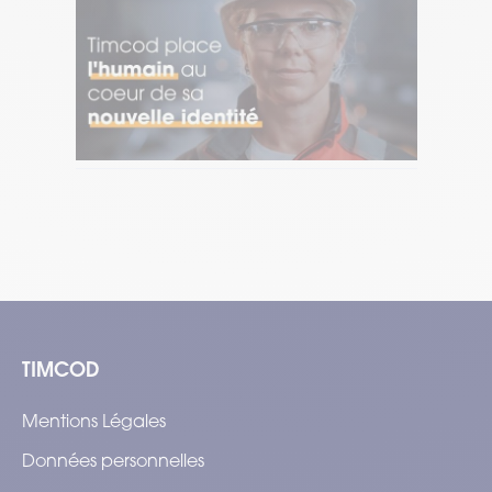
18.10.2021
18.
Nouvelles ambitions, nouvelle
No
identité
Tem
Temps de lecture : 1 min
–
Lire l’article
TIMCOD
Mentions Légales
Données personnelles