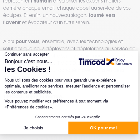
l'humain
représenter
et valoriser les experts métiers
derrière chaque email, chaque appel au service de vos
tourné vers
équipes. Et enfin, un nouveau slogan,
l'avenir
et évocateur d'un futur serein.
pour vous
Alors
, ensemble, avec les technologies et
solutions que nous déployons et déploierons au service de
la performance de votre Supply Chain, nous vous invitons
à découvrir le nouveau TIMCOD. A vos
aujourd'hui
côtés
pour conquérir avec vous les défis
demain
de
.
TIMCOD. Enjoy tomorrow.