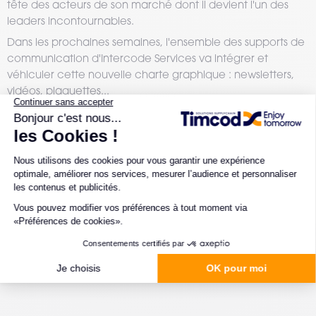
tête des acteurs de son marché dont il devient l'un des
leaders incontournables.
Dans les prochaines semaines, l'ensemble des supports de
communication d'Intercode Services va intégrer et
véhiculer cette nouvelle charte graphique : newsletters,
vidéos, plaquettes...
Nous vous informons également qu'à compter du
14 février 2017 les adresses mails seront modifiées, tous vos
contacts ayant une adresse e-mail de type
pnom@intercode.com seront désormais joignables sur leur
nouvelle adresse de type pnom@timcod.fr.