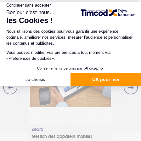
Zebra
Unitech
gement
Gestion des appareils mobiles
Gestion des