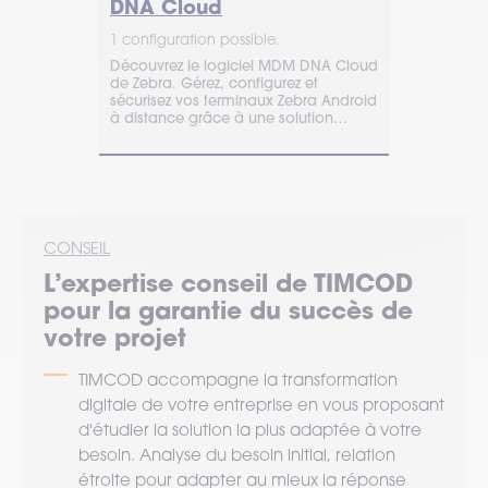
DNA Cloud
MoboLin
1 configuration possible.
1 configurat
Découvrez le logiciel MDM DNA Cloud
MoboLink de
inaux
de Zebra. Gérez, configurez et
MDM légère 
 manière
sécurisez vos terminaux Zebra Android
distance vo
orcée,
à distance grâce à une solution
professionne
à jour
moderne et intuitive.
Contactez T
CONSEIL
L’expertise
conseil
de TIMCOD
pour la garantie du succès de
votre projet
TIMCOD accompagne la transformation
digitale de votre entreprise en vous proposant
d'étudier la solution la plus adaptée à votre
besoin. Analyse du besoin initial, relation
étroite pour adapter au mieux la réponse