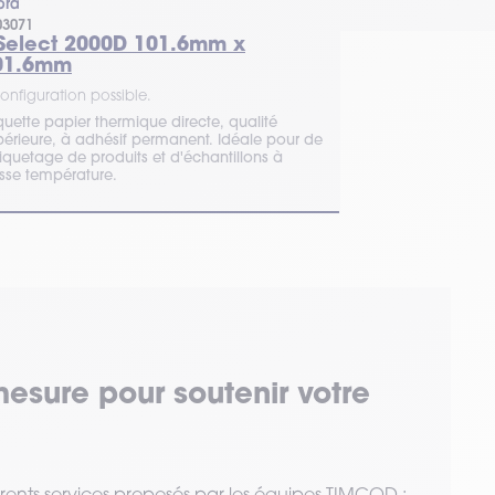
bra
Zebra
03071
200957
-Select 2000D 101.6mm x
Z-Perform 
01.6mm
mm
onfiguration possible.
1 configuration 
quette papier thermique directe, qualité
périeure, à adhésif permanent. Idéale pour de
Commandez vos 
tiquetage de produits et d'échantillons à
TIMCOD pour bé
sse température.
d'un expert pour 
approvisionnem
mesure pour soutenir votre
érents services proposés par les équipes TIMCOD :