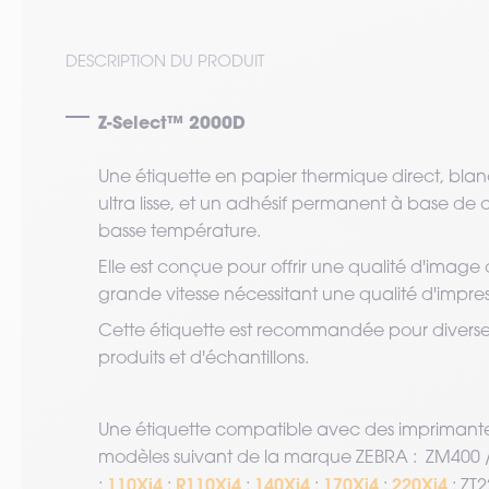
DESCRIPTION DU PRODUIT
Z-Select™ 2000D
Une étiquette en papier thermique direct, bla
ultra lisse, et un adhésif permanent à base de 
basse température.
Elle est conçue pour offrir une qualité d'image 
grande vitesse nécessitant une qualité d'impres
Cette étiquette est recommandée pour diverses 
produits et d'échantillons.
Une étiquette compatible avec des imprimante
modèles suivant de la marque ZEBRA : ZM400 / 
110Xi4
R110Xi4
140Xi4
170Xi4
220Xi4
;
;
;
;
;
; ZT