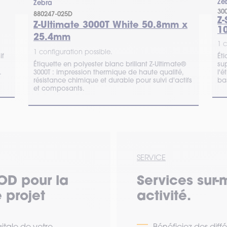
Ze
Zebra
30
880247-025D
Z
Z-Ultimate 3000T White 50.8mm x
1
25.4mm
1 c
1 configuration possible.
if
Éti
Étiquette en polyester blanc brillant Z-Ultimate®
su
.
3000T : impression thermique de haute qualité,
l'é
résistance chimique et durable pour suivi d'actifs
ba
et composants.
SERVICE
OD pour la
Services sur-
 projet
activité.
tale de votre
Bénéficiez des diff