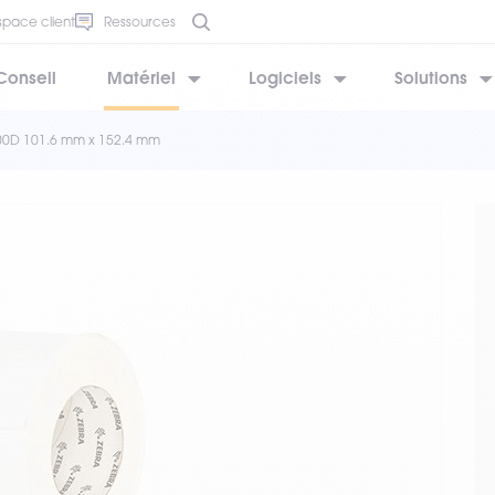
space client
Ressources
Conseil
Matériel
Logiciels
Solutions
000D 101.6 mm x 152.4 mm
BESOIN D’AIDE ?
BESOIN D’AIDE ?
BESOIN D’AIDE ?
BESOIN D’AIDE ?
BESOIN D’AIDE ?