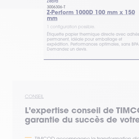
Zebra
3006306-T
Z-Perform 1000D 100 mm x 150
ceipt
mm
1 configuration possible.
Étiquette papier thermique directe avec adhés
 reçus thermique
permanent, idéale pour emballage et
 microns. Non
expédition. Performances optimales, sans BPA
s d'exposition au
Demandez un devis.
CONSEIL
L’expertise
conseil
de TIMC
garantie du succès de votre
TIMCOD accompagne la transformation digi