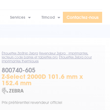
Contactez-nous
Services
Timcod
Étiquettes ZipShip Zebra
Revendeur Zebra : imprimantes,
lecteurs code barres et tablettes pro
Étiquettes Zebra pour
imprimantes thermiques
800740-605
Z-Select 2000D 101.6 mm x
152.4 mm
Prix préférentiel revendeur officiel