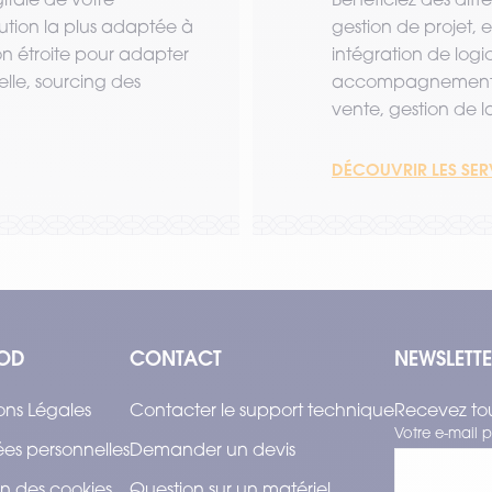
lution la plus adaptée à
gestion de projet,
ion étroite pour adapter
intégration de logi
lle, sourcing des
accompagnement a
vente, gestion de la 
DÉCOUVRIR LES SE
OD
CONTACT
NEWSLETT
ons Légales
Contacter le support technique
Recevez tou
Votre e-mail p
es personnelles
Demander un devis
n des cookies
Question sur un matériel