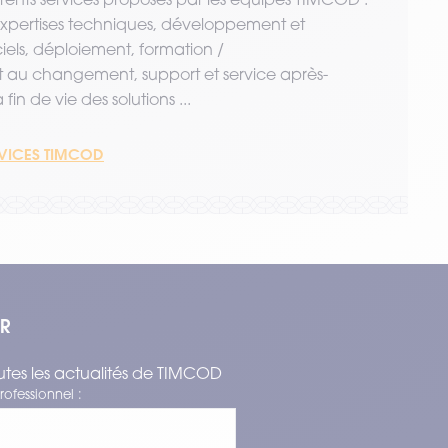
 expertises techniques, développement et
ciels, déploiement, formation /
u changement, support et service après-
fin de vie des solutions ...
RVICES TIMCOD
ER
tes les actualités de TIMCOD
rofessionnel :