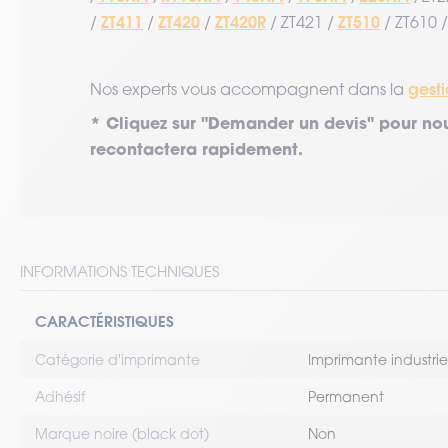
ZT411
ZT420
ZT420R
ZT510
/
/
/
/ ZT421 /
/ ZT610 /
gesti
Nos experts vous accompagnent dans la
* Cliquez sur "Demander un devis" pour nou
recontactera rapidement.
INFORMATIONS TECHNIQUES
CARACTÉRISTIQUES
Catégorie d'imprimante
Imprimante industrie
Adhésif
Permanent
Marque noire (black dot)
Non