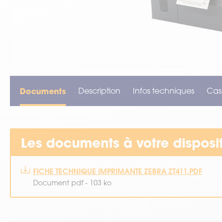
VOIR TOUT LE MATÉRIEL
Documents
Description
Infos techniques
Cas
Les documents à votre disposi
FICHE TECHNIQUE IMPRIMANTE ZEBRA ZT411.PDF
Document pdf - 103 ko