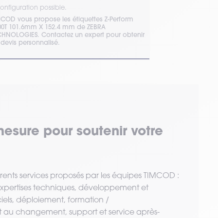
onfiguration possible.
1 configuration 
MCOD vous propose les étiquettes Z-Perform
Étiquette papier
 101.6mm X 152.4 mm de ZEBRA
acrylique perma
CHNOLOGIES. Contactez un expert pour obtenir
qualité/prix. I
 devis personnalisé.
Éviter soleil/chal
mesure pour soutenir votre
érents services proposés par les équipes TIMCOD :
 expertises techniques, développement et
ciels, déploiement, formation /
u changement, support et service après-