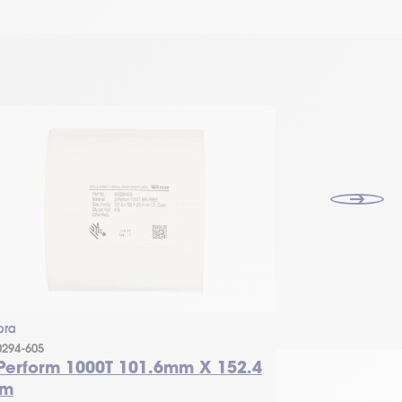
bra
Zebra
0294-605
3012913-T
-Perform 1000T 101.6mm X 152.4
Z-Perform 
m
152.4 mm