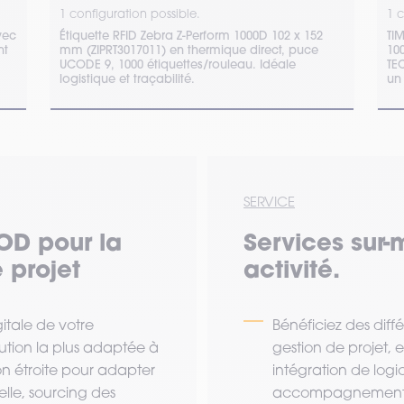
1 configuration possible.
1 c
vec
Étiquette RFID Zebra Z-Perform 1000D 102 x 152
TI
nt
mm (ZIPRT3017011) en thermique direct, puce
1000T
UCODE 9, 1000 étiquettes/rouleau. Idéale
TE
logistique et traçabilité.
un
SERVICE
OD pour la
Services sur-
 projet
activité.
tale de votre
Bénéficiez des diff
lution la plus adaptée à
gestion de projet,
ion étroite pour adapter
intégration de logi
lle, sourcing des
accompagnement a