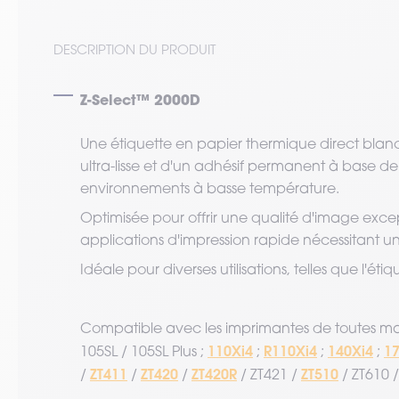
DESCRIPTION DU PRODUIT
Z-Select™ 2000D
Une étiquette en papier thermique direct bl
ultra-lisse et d'un adhésif permanent à base
environnements à basse température.
Optimisée pour offrir une qualité d'image excep
applications d'impression rapide nécessitant un
Idéale pour diverses utilisations, telles que l'ét
Compatible avec les imprimantes de toutes m
110Xi4
R110Xi4
140Xi4
17
105SL / 105SL Plus ;
;
;
;
ZT411
ZT420
ZT420R
ZT510
/
/
/
/ ZT421 /
/ ZT610 /