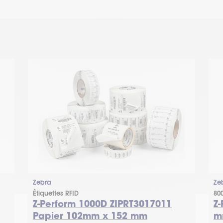
Zebra
Ze
Étiquettes RFID
80
Z-Perform 1000D ZIPRT3017011
Z
Papier 102mm x 152 mm
m