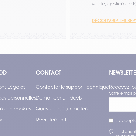
vente, gestion de la 
DÉCOUVRIR LES SE
OD
CONTACT
NEWSLETT
ons Légales
Contacter le support technique
Recevez tou
Votre e-mail p
es personnelles
Demander un devis
n des cookies
Question sur un matériel
rt
Recrutement
J'accepte
En cliquant