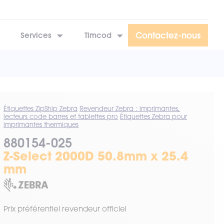
Contactez-nous
Services
Timcod
Étiquettes ZipShip Zebra
Revendeur Zebra : imprimantes,
lecteurs code barres et tablettes pro
Étiquettes Zebra pour
imprimantes thermiques
880154-025
Z-Select 2000D 50.8mm x 25.4
mm
Prix préférentiel revendeur officiel