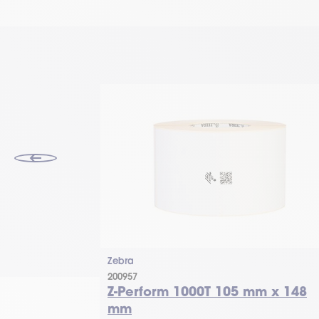
Zebra
200957
ceipt
Z-Perform 1000T 105 mm x 148
mm