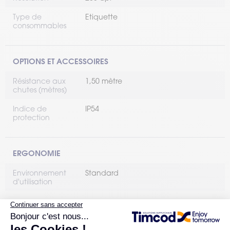
Type de
Etiquette
consommables
OPTIONS ET ACCESSOIRES
Résistance aux
1,50 mètre
chutes (mètres)
Indice de
IP54
protection
ERGONOMIE
Environnement
Standard
d'utilisation