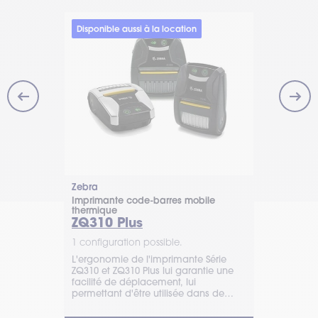
Disponible aussi à la location
Zebra
Zebra
mobile
Imprimante code-barres mobile
Imprimante 
thermique
thermique
ZQ310 Plus
Série Z
1 configuration possible.
1 configurat
 mobile
L'ergonomie de l'imprimante Série
Les impriman
ZQ320 Plus a
ZQ310 et ZQ310 Plus lui garantie une
ZQ521 sont r
l’usure pour
facilité de déplacement, lui
intérieur ou
nts et
permettant d'être utilisée dans de
conseille da
nombreux environnements.
ligne.