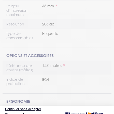
Largeur
48 mm
d'impression
maximum
Résolution
203 dpi
Type de
Etiquette
consommables
OPTIONS ET ACCESSOIRES
Résistance aux
1,50 mètres
chutes (mètres)
Indice de
IP54
protection
ERGONOMIE
Environnement
Standard