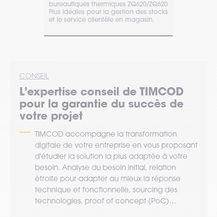
bureautiques thermiques ZQ620/ZQ620
ZQ521 sont r
ui
Plus idéales pour la gestion des stocks
intérieur ou
 dans de
et le service clientèle en magasin.
conseille da
s.
ligne.
CONSEIL
L’expertise
conseil
de TIMCOD
pour la garantie du succès de
votre projet
TIMCOD accompagne la transformation
digitale de votre entreprise en vous proposant
d'étudier la solution la plus adaptée à votre
besoin. Analyse du besoin initial, relation
étroite pour adapter au mieux la réponse
technique et fonctionnelle, sourcing des
technologies, proof of concept (PoC)…