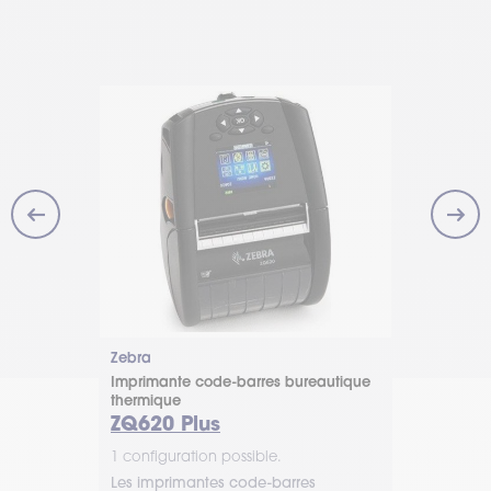
on
Zebra
Zebra
mobile
Imprimante code-barres bureautique
Imprimante 
thermique
thermique
ZQ620 Plus
Série Z
1 configuration possible.
1 configurat
te Série
Les imprimantes code-barres
Les impriman
rantie une