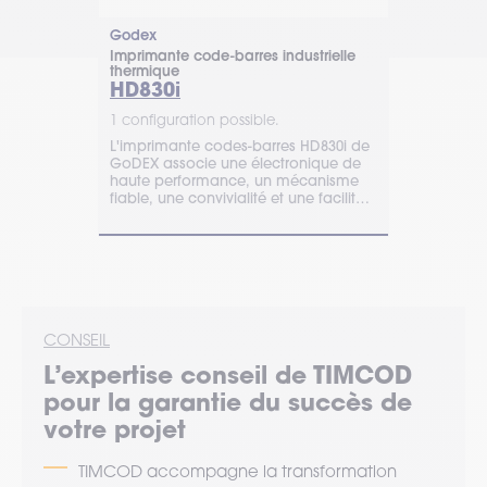
Godex
Brother
dustrielle
Imprimante code-barres industrielle
Imprimante c
thermique
thermique
HD830i
TJ-4420
1 configuration possible.
1 configurat
ZT420 avec
L'imprimante codes-barres HD830i de
TIMCOD prop
mple
GoDEX associe une électronique de
industrielle 
 pour la
haute performance, un mécanisme
assurant un
nventaires,
fiable, une convivialité et une facilité
important, i
d'entretien.
impressions 
CONSEIL
L’expertise
conseil
de TIMCOD
pour la garantie du succès de
votre projet
TIMCOD accompagne la transformation