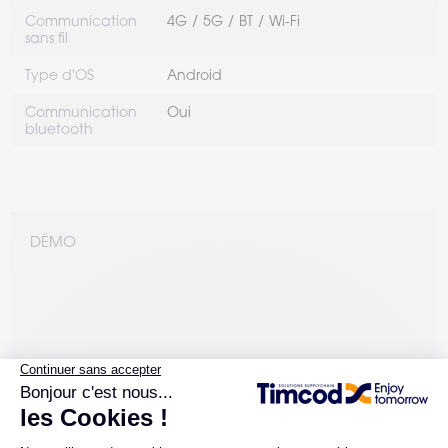
Communication
4G
5G
BT
Wi-Fi
sans fil
Type d'OS
Android
Communication
Oui
bluetooth
DÉMO