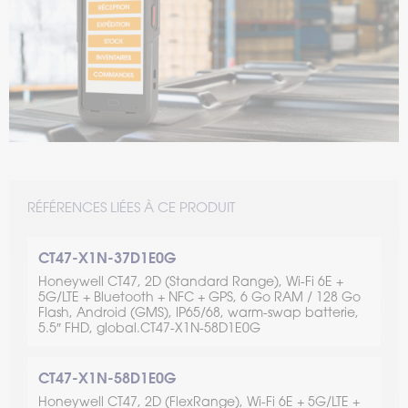
Optimisez l’efficacité et la rentabilité de votre Supply
Chain en adoptant une approche PDA centric et réalisez
toutes vos opérations depuis un seul terminal.
Temps de lecture : 2 min
–
Lire l’article
RÉFÉRENCES LIÉES À CE PRODUIT
CT47-X1N-37D1E0G
Honeywell CT47, 2D (Standard Range), Wi-Fi 6E +
5G/LTE + Bluetooth + NFC + GPS, 6 Go RAM / 128 Go
Flash, Android (GMS), IP65/68, warm-swap batterie,
5.5″ FHD, global.CT47-X1N-58D1E0G
CT47-X1N-58D1E0G
Honeywell CT47, 2D (FlexRange), Wi-Fi 6E + 5G/LTE +