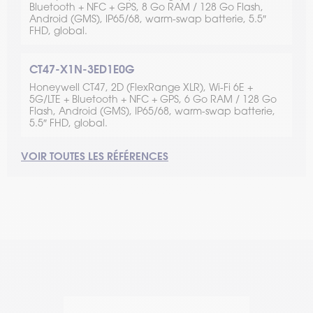
Bluetooth + NFC + GPS, 8 Go RAM / 128 Go Flash,
Android (GMS), IP65/68, warm-swap batterie, 5.5″
FHD, global.
CT47-X1N-3ED1E0G
Honeywell CT47, 2D (FlexRange XLR), Wi-Fi 6E +
5G/LTE + Bluetooth + NFC + GPS, 6 Go RAM / 128 Go
Flash, Android (GMS), IP65/68, warm-swap batterie,
5.5″ FHD, global.
VOIR TOUTES LES RÉFÉRENCES
CT47-X0N-3ED100G
CT47-X0N-58D100G
CT47-X0N-37D100G
Honeywell CT47, 2D (FlexRange XLR), Wi-Fi 6E only
Honeywell CT47, 2D (FlexRange), Wi-Fi 6E only
Honeywell CT47, 2D (Standard Range), Wi-Fi 6E only
(WLAN), Bluetooth + NFC, 6 Go RAM / 128 Go Flash,
(WLAN), Bluetooth + NFC, 8 Go RAM / 128 Go Flash,
(WLAN), Bluetooth + NFC, 6 Go RAM / 128 Go Flash,
Android (GMS), IP65/68, warm-swap batterie, 5.5″
Android (GMS), IP65/68, warm-swap batterie, 5.5″
Android (GMS), IP65/68, warm-swap batterie, 5.5″
FHD, global.
FHD, global.
FHD, global.