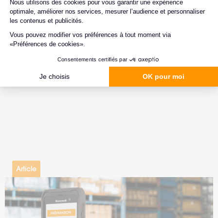
CAS D’USAGE
Article
#Mobilité
#Traçabilité
27.03.2024
Le terminal, un allier tout-en-un