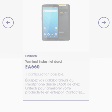
Unitech
Honeywell
Terminal industriel durci
Terminal mob
EA660
Scanpal
1 configuration possible.
1 configurat
 CT32 :
Équipez vos collaborateurs du
Découvrez l
et
smartphone durcie EA660 de chez
Wi-Fi 6, il 
pes terrain.
Unitech pour améliorer votre
scanner S070
 pour
productivité en entrepôt. Contactez
rapide des 
TIMCOD pour obtenir un devis.
endommagés