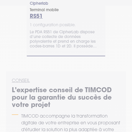
Zebra
Cipherlab
Terminal mob
Terminal mobile
FR55
RS51
1 configurat
1 configuration possible.
ultra-durci
Zebra FR55 :
Le PDA RS51 de CipherLab dispose
garantir
intelligent, 
d’une collecte de données
ontinuité
environneme
polyvalente et prend en charge les
es plus
technologie d
codes-barres 1D et 2D. Il possède
s’adapte a
également un lecteur RFID.
environneme
une lecture 
codes-barre
CONSEIL
L’expertise
conseil
de TIMCOD
pour la garantie du succès de
votre projet
TIMCOD accompagne la transformation
digitale de votre entreprise en vous proposant
d'étudier la solution la plus adaptée à votre