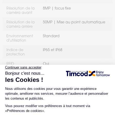
Résolution de la
8MP | focus fixe
caméra avant
Résolution de la
50MP | Mise au point automatique
caméra arrière
Environnement
Standard
d'utilisation
Indice de
IP65 et IP68
protection
RFID
Oui
Résistance aux
3 500 chutes de 1,0 m
chutes (mètres)
Communication
Wi-Fi
NFC
BT
5G
sans fil
Type d'OS
Android
Communication
Oui
bluetooth