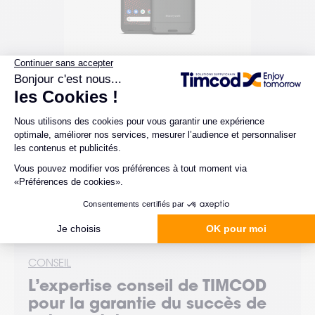
Honeywell
Unitech
Terminal mobile durci
Terminal mob
CT70
PA768e 
1 configuration possible.
1 configurat
eedway R420
Honeywell CT70 : terminal ultra-durci
PA768e UHF d
usqu'à 32
5G et Wi-Fi 7, conçu pour garantir
mobile Andr
mance
performance, fiabilité et continuité
RFID UHF lon
tion et
d’activité sur les terrains les plus
1D/2D. Idéal
exigeants.
d’actifs.
CONSEIL
L’expertise
conseil
de TIMCOD
pour la garantie du succès de