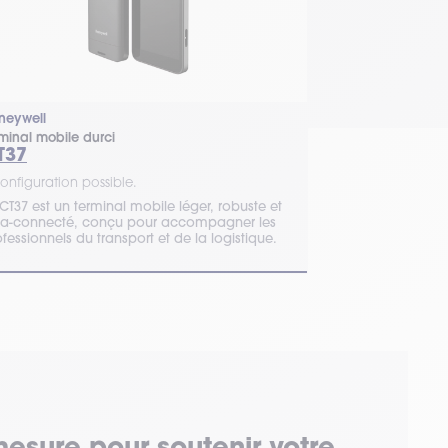
neywell
Samsung
rminal mobile durci
Terminal mobile 
T37
Galaxy XC
onfiguration possible.
1 configuration 
CT37 est un terminal mobile léger, robuste et
Le Galaxy XCover
tra-connecté, conçu pour accompagner les
professionnelle
fessionnels du transport et de la logistique.
mesure pour soutenir votre