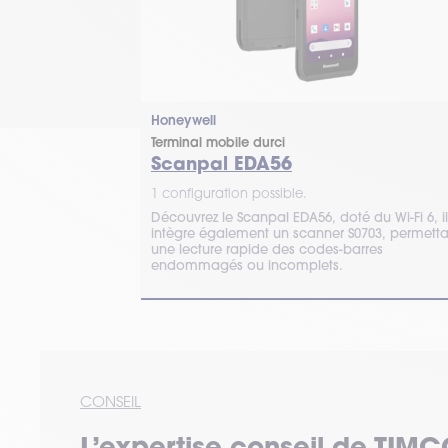
Honeywell
Terminal mobile durci
Scanpal EDA56
1 configuration possible.
mobile Android
Découvrez le Scanpal EDA56, doté du Wi-Fi 6, il
ue portée et
intègre également un scanner S0703, permetta
ue et gestion
une lecture rapide des codes-barres
endommagés ou incomplets.
CONSEIL
L’expertise
conseil
de TIMC