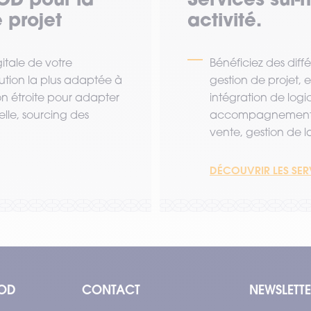
 projet
activité.
tale de votre
Bénéficiez des diff
lution la plus adaptée à
gestion de projet,
ion étroite pour adapter
intégration de logi
lle, sourcing des
accompagnement a
vente, gestion de la 
DÉCOUVRIR LES SE
OD
CONTACT
NEWSLETT