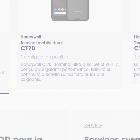
Honeywell
Ho
Terminal mobile durci
Te
CT70
C
1 configuration possible.
1 c
Honeywell CT70 : terminal ultra-durci 5G et Wi-Fi 7,
Le 
conçu pour garantir performance, fiabilité et
ul
nt
continuité d’activité sur les terrains les plus
pro
exigeants.
SERVICE
OD pour la
Services sur-