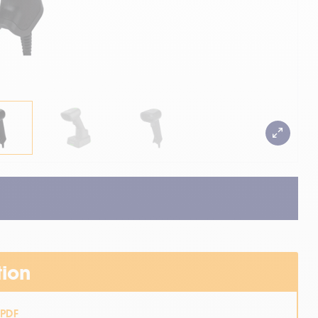
tion
PDF