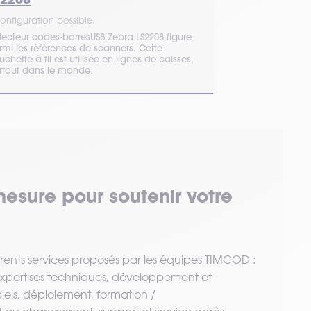
1 configuration 
onfiguration possible.
La gamme Zebra
 lecteur codes-barresUSB Zebra LS2208 figure
ultra-rapides, r
rmi les références de scanners. Cette
RFID pour booster
chette à fil est utilisée en lignes de caisses,
de toutes vos o
rtout dans le monde.
mesure pour soutenir votre
érents services proposés par les équipes TIMCOD :
 expertises techniques, développement et
ciels, déploiement, formation /