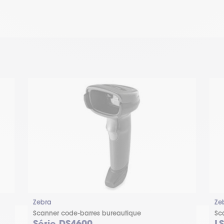
Zebra
Ze
Scanner code-barres bureautique
Sc
Série DS4600
L