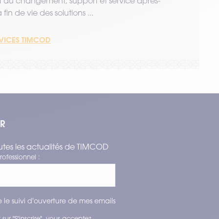
u changement, support et service après-
fin de vie des solutions ...
RVICES TIMCOD
ER
tes les actualités de TIMCOD
rofessionnel :
 le suivi d'ouverture de mes emails
 sur "S'inscrire", vous acceptez