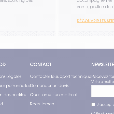
lle, sourcing des
accompagnement a
vente, gestion de la 
DÉCOUVRIR LES SE
OD
CONTACT
NEWSLETT
ons Légales
Contacter le support technique
Recevez tou
Votre e-mail p
es personnelles
Demander un devis
n des cookies
Question sur un matériel
rt
Recrutement
J'accepte
En cliquant