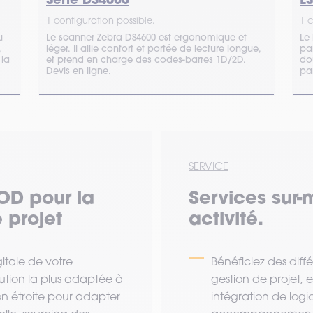
1 configuration possible.
1 c
u
Le scanner Zebra DS4600 est ergonomique et
Le
,
léger. Il allie confort et portée de lecture longue,
pa
 la
et prend en charge des codes-barres 1D/2D.
dou
Devis en ligne.
pa
SERVICE
OD pour la
Services sur-
 projet
activité.
tale de votre
Bénéficiez des diff
lution la plus adaptée à
gestion de projet,
ion étroite pour adapter
intégration de logi