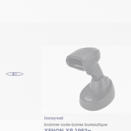
Honeywell
e
Scanner code-barres bureautique
XENON XP 1952g