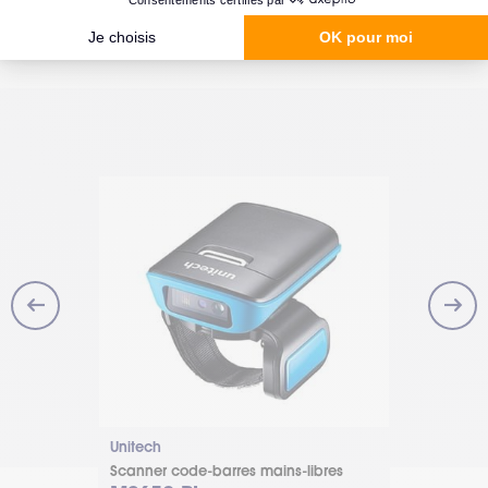
Unitech
Honeywell
s-libres
Scanner code-barres mains-libres
Terminal wea