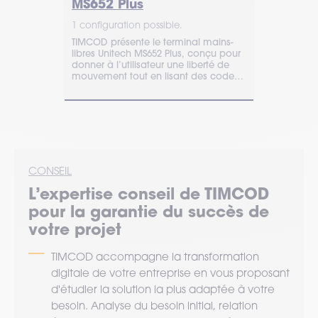
MS652 Plus
CW45
1 configuration possible.
1 configurat
1-R :
TIMCOD présente le terminal mains-
Le CW45, or
 codes-
libres Unitech MS652 Plus, conçu pour
d'un grand é
act et
donner à l’utilisateur une liberté de
pour les opé
ivité
mouvement tout en lisant des code-
entrepôt, en
barres.
transport.
CONSEIL
L’expertise
conseil
de TIMCOD
pour la garantie du succès de
votre projet
TIMCOD accompagne la transformation
digitale de votre entreprise en vous proposant
d'étudier la solution la plus adaptée à votre
besoin. Analyse du besoin initial, relation