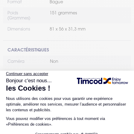
Format
Bague
Poids
151 grammes
(Grammes)
Dimensions
81 x 56 x 31,3 mm
CARACTÉRISTIQUES
Caméra
Non
Environnement
Standard
d'utilisation
Indice de
IP54
protection
Résistance aux
1.5 mètre
chutes (mètres)
Communication
Oui
bluetooth