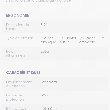
En fonction de la configuration choisie
ERGONOMIE
Dimension de
3,2’’
l'écran
Type de claviers
Clavier
Clavier
Clavier
physique
virtuel
amovible
Poids
256g
(Grammes)
CARACTÉRISTIQUES
Environnement
Standard
d'utilisation
Indice de
IP65
protection
Résistance aux
1,4 mètre