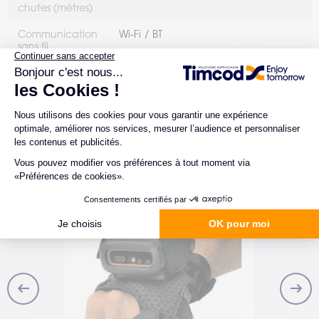
chutes (mètres)
Communication
Wi-Fi
BT
sans fil
Type d'OS
Android