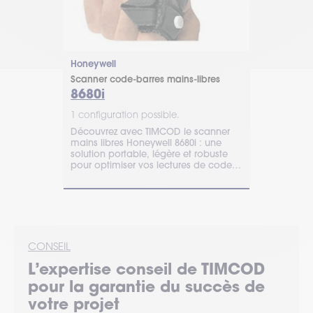
Honeywell
Proglove
libres
Scanner code-barres mains-libres
Scanner cod
+
8680i
Mark 3
1 configuration possible.
1 configurat
al mains-
Découvrez avec TIMCOD le scanner
Le lecteur P
solution
mains libres Honeywell 8680i : une
meilleure pe
ur les
solution portable, légère et robuste
permet d'ac
divers
pour optimiser vos lectures de code-
même dans l
barres.
plus difficile
CONSEIL
L’expertise
conseil
de TIMCOD
pour la garantie du succès de
votre projet