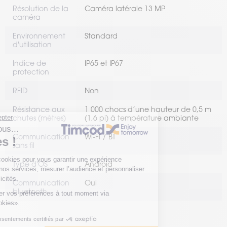
Résolution de la
Caméra latérale 13 MP
caméra
Environnement
Standard
d'utilisation
Indice de
IP65 et IP67
protection
RFID
Non
Résistance aux
1 000 chocs d’une hauteur de 0,5 m
chutes (mètres)
(1,6 pi) à température ambiante
Communication
Wi-Fi
BT
sans fil
Type d'OS
Android
Communication
Oui
bluetooth