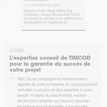
1 configuration possible.
1 configurat
 TIMCOD,
Scanner mains libres MS626 Plus
Le lecteur c
 sec. par
d’Unitech : lecteur Bluetooth® 1D/2D
adapté aux 
e risque
compact et robuste pour optimiser la
dans les usi
tes étapes
productivité en logistique et
quais de c
préparation de commandes.
chambres fr
CONSEIL
L’expertise
conseil
de TIMCOD
pour la garantie du succès de
votre projet
TIMCOD accompagne la transformation
digitale de votre entreprise en vous proposant
d'étudier la solution la plus adaptée à votre
besoin. Analyse du besoin initial, relation
étroite pour adapter au mieux la réponse
technique et fonctionnelle, sourcing des