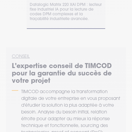
2 configurat
l offre une
Datalogic Matrix 220 XAI DPM : lecteur
TIMCOD vou
ne robustesse
fixe industriel IA pour la lecture de
3300 ax de
ivité
codes DPM complexes et la
vous assur
traçabilité industrielle avancée.
excellente 
connectivité
CONSEIL
L’expertise
conseil
de TIMCOD
pour la garantie du succès de
votre projet
TIMCOD accompagne la transformation
digitale de votre entreprise en vous proposant
d'étudier la solution la plus adaptée à votre
besoin. Analyse du besoin initial, relation
étroite pour adapter au mieux la réponse
technique et fonctionnelle, sourcing des