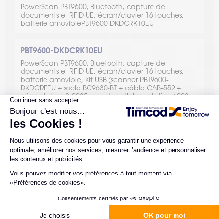
PowerScan PBT9600, Bluetooth, capture de
documents et RFID UE, écran/clavier 16 touches,
batterie amoviblePBT9600-DKDCRK10EU
PBT9600-DKDCRK10EU
PowerScan PBT9600, Bluetooth, capture de
documents et RFID UE, écran/clavier 16 touches,
batterie amovible, Kit USB (scanner PBT9600-
DKDCRFEU + socle BC9630-BT + câble CAB-552 +
alimentation 8-0935 + cordon d'alimentation 6003-
0940)
PBT9600-DKDCRFUS
PowerScan PBT9600, Bluetooth, capture de
documents et RFID États-Unis, écran/clavier 16
touches, batterie amovible
VOIR TOUTES LES RÉFÉRENCES
PBT9600-DKDCRK10US
PBT9600-SRRFEU
PBT9600-SRRFK10EU
PBT9600-SRRFUS
PBT9600-SRRFK10US
PowerScan PBT9600, Bluetooth, capture de
PowerScan PBT9600, Bluetooth, portée standard et
PowerScan PBT9600, Bluetooth, portée standard et
PowerScan PBT9600, Bluetooth, portée standard et
PowerScan PBT9600, Bluetooth, portée standard et