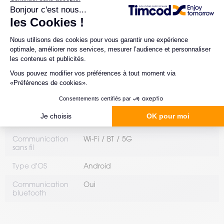
Résolution de la
16 MP avec autofocus et flash LED
caméra arrière
Environnement
Standard
d'utilisation
RFID
Non
Indice de
IP65 et IP67
protection
Résistance aux
1,8 m / 2,4 m (avec protection)
chutes (mètres)
Communication
Wi-Fi
BT
5G
sans fil
Type d'OS
Android
Communication
Oui
bluetooth