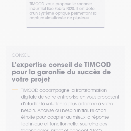
 modèle
TIMCOD vous propose le scanner
Le scanner Z
ebra MC33,
industriel fixe Zebra FS20. Il est doté
une traçabili
 de
d'un système optique permettant la
déployez, ex
ée et
capture simultanée de plusieurs
FS70 grâce 
ier.
codes-barres.
Aurora.
CONSEIL
L’expertise
conseil
de TIMCOD
pour la garantie du succès de
votre projet
TIMCOD accompagne la transformation
digitale de votre entreprise en vous proposant
d'étudier la solution la plus adaptée à votre
besoin. Analyse du besoin initial, relation
étroite pour adapter au mieux la réponse
technique et fonctionnelle, sourcing des
technologies, proof of concept (PoC)…