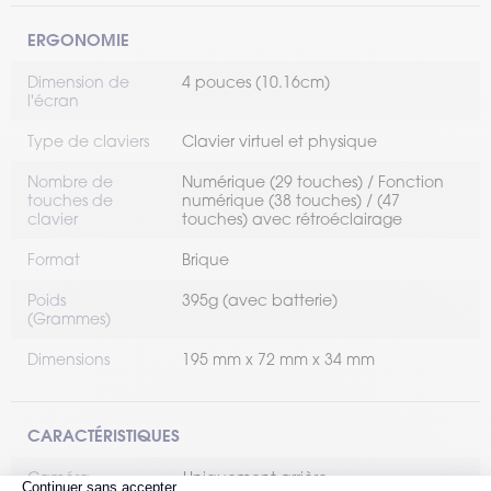
ERGONOMIE
Dimension de
4 pouces (10.16cm)
l'écran
Type de claviers
Clavier virtuel et physique
Nombre de
Numérique (29 touches) / Fonction
touches de
numérique (38 touches) / (47
clavier
touches) avec rétroéclairage
Format
Brique
Poids
395g (avec batterie)
(Grammes)
Dimensions
195 mm x 72 mm x 34 mm
CARACTÉRISTIQUES
Caméra
Uniquement arrière