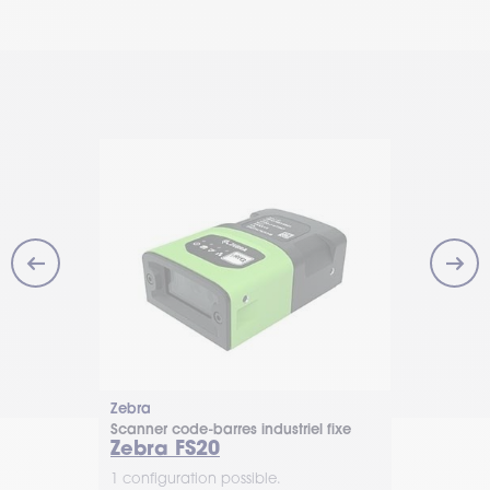
on
Zebra
Zebra
Scanner code-barres industriel fixe
Scanner code
x
Zebra FS20
Zebra F
1 configuration possible.
1 configurat