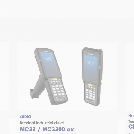
Ho
Zebra
Ter
Terminal industriel durci
C
MC33 / MC3300 ax