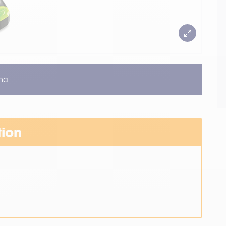
mo
tion