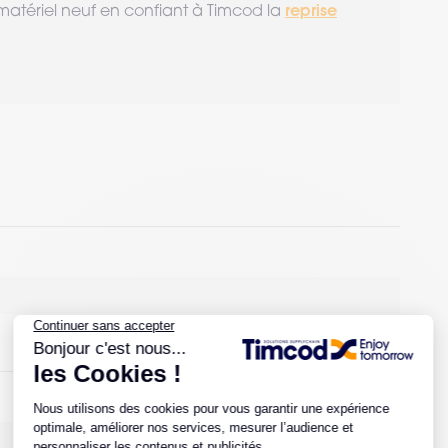
reprise
de matériel neuf en confiant à Timcod la