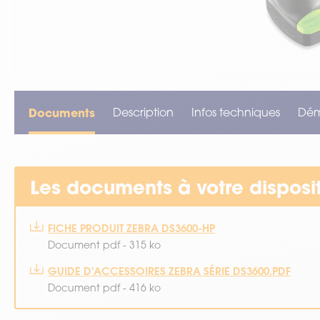
VOIR TOUT LE MATÉRIEL
Documents
Description
Infos techniques
Dé
Les documents à votre disposi
FICHE PRODUIT ZEBRA DS3600-HP
Document pdf - 315 ko
GUIDE D'ACCESSOIRES ZEBRA SÉRIE DS3600.PDF
Document pdf - 416 ko