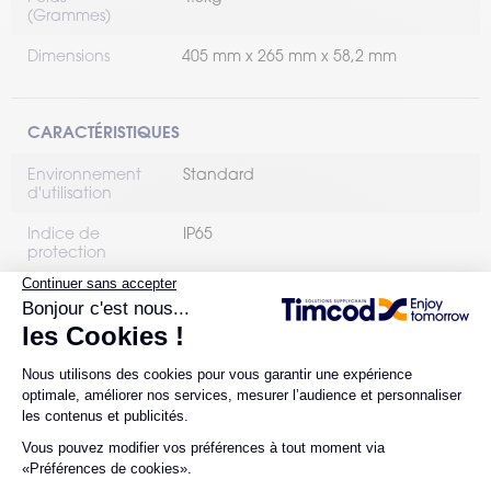
(Grammes)
Dimensions
405 mm x 265 mm x 58,2 mm
CARACTÉRISTIQUES
Environnement
Standard
d'utilisation
Indice de
IP65
protection
Communication
Wi-Fi
5G
sans fil
Type d'OS
Windows
RÉFÉRENCES LIÉES À CE PRODUIT