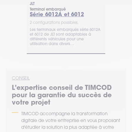
JLT
Honeywell
Terminal embarqué
Terminal em
Série 6012A et 6012
Thor VM
2 configurations possibles.
1 configurat
 puissant,
Les terminaux embarqués série 6012A
Le terminal
or VM1A de
et 6012 de JLT sont adaptables à
d’Honeywell 
 pour les
différents véhicules pour une
secteurs de l
age
utilisation dans divers
transport… 
environnements. Devis en ligne.
visibilité co
CONSEIL
L’expertise
conseil
de TIMCOD
pour la garantie du succès de
votre projet
TIMCOD accompagne la transformation
digitale de votre entreprise en vous proposant
d'étudier la solution la plus adaptée à votre