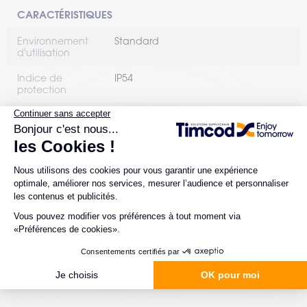
CARACTÉRISTIQUES
Environnement
Standard
d'utilisation
Indice de
IP54
protection
Résistance aux
1,5 mètre
chutes (mètres)
Communication
Wi-Fi
BT
sans fil
Type d'OS
Windows