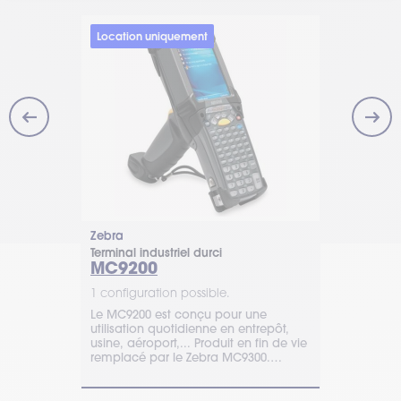
Location uniquement
Zebra
Unitech
Terminal industriel durci
Terminal indu
MC9200
HT730
1 configuration possible.
1 configurat
: terminal
Le MC9200 est conçu pour une
TIMCOD vous
 lecture
utilisation quotidienne en entrepôt,
industriel Un
, Wi-Fi 6E et
usine, aéroport,... Produit en fin de vie
charge les 
remplacé par le Zebra MC9300.
code-barres 
Contactez TIMCOD.
Code et OC