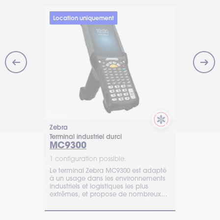
Location uniquement
Zebra
Datalogic
Terminal industriel durci
Scanner code
triel
MC9300
Matrix 1
1 configuration possible.
1 configurat
Le terminal Zebra MC9300 est adapté
Datalogic Ma
HP se
à un usage dans les environnements
industriel u
rmance de
industriels et logistiques les plus
traçabilité, 
idéal pour le
extrêmes, et propose de nombreux
l’intégrati
en usine de
accessoires.
industriel.