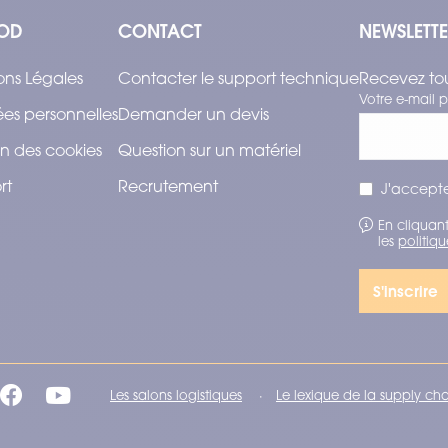
OD
CONTACT
NEWSLETT
ons Légales
Contacter le support technique
Recevez tou
Votre e-mail p
es personnelles
Demander un devis
n des cookies
Question sur un matériel
rt
Recrutement
J'accepte
En cliquant
les
politiqu
Les salons logistiques
Le lexique de la supply ch