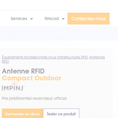
Contactez-nous
Services
Timcod
Équipements professionnels pour infrastructures RFID
Antennes
RFID
Antenne RFID
Compact Outdoor
Prix préférentiel revendeur officiel
Demander un devis
Tester ce produit