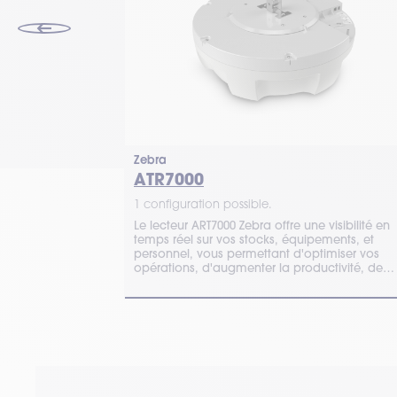
Zebra
ATR7000
1 configuration possible.
Le lecteur ART7000 Zebra offre une visibilité en
temps réel sur vos stocks, équipements, et
 santé, ou
personnel, vous permettant d'optimiser vos
vos actifs en
opérations, d'augmenter la productivité, de
ndue grâce à ce
réduire les coûts et d'améliorer la satisfaction
client.