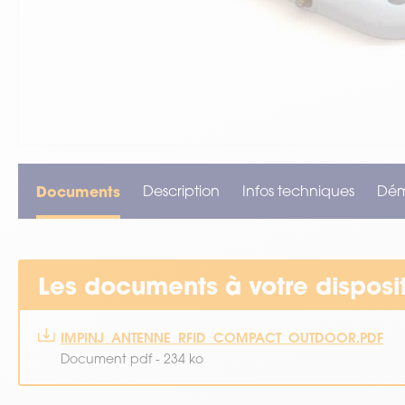
VOIR TOUT LE MATÉRIEL
Documents
Description
Infos techniques
Dé
Les documents à votre disposi
IMPINJ_ANTENNE_RFID_COMPACT_OUTDOOR.PDF
Document pdf - 234 ko