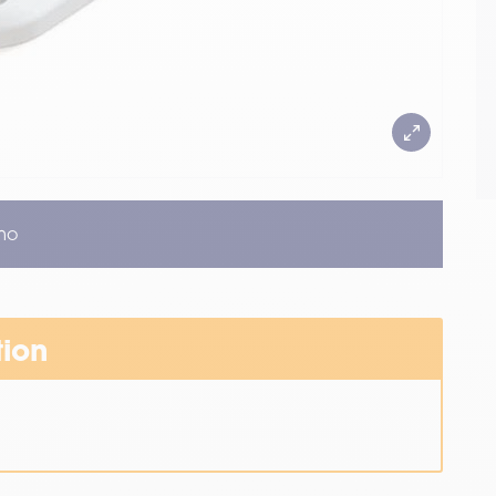
mo
tion