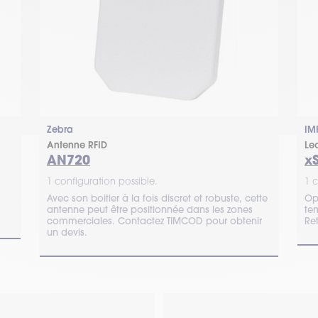
Zebra
IM
Antenne RFID
Le
AN720
x
1 configuration possible.
1 c
Avec son boitier à la fois discret et robuste, cette
Op
antenne peut être positionnée dans les zones
tem
commerciales. Contactez TIMCOD pour obtenir
Ret
un devis.