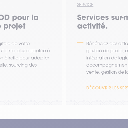
SERVICE
OD pour la
Services sur-
 projet
activité.
tale de votre
Bénéficiez des diff
lution la plus adaptée à
gestion de projet,
ion étroite pour adapter
intégration de logi
lle, sourcing des
accompagnement a
vente, gestion de la 
DÉCOUVRIR LES SE