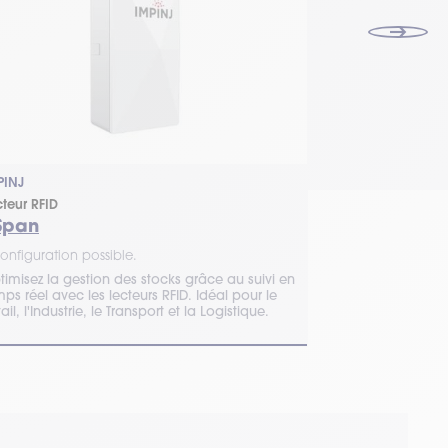
IMPINJ
PINJ
Antenne RFID Sl
cteur RFID
Slim Outdo
Span
1 configuration 
onfiguration possible.
Design ultrapla
timisez la gestion des stocks grâce au suivi en
un usage en exté
ps réel avec les lecteurs RFID. Idéal pour le
circulaire offra
ail, l'Industrie, le Transport et la Logistique.
Demandez un de