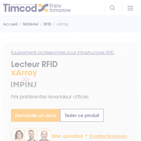
Accueil
Matériel
RFID
xArray
Équipements professionnels pour infrastructures RFID
Lecteur RFID
xArray
Prix préférentiel revendeur officiel
Demander un devis
Tester ce produit
Une question ?
Contactez-nous
.