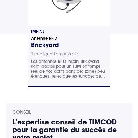
IMPINJ
Zebra
Antenne RFID
Antenne RFID
Brickyard
AN520
1 configuration possible.
1 configurat
spose d'un
Les antennes RFID Impinj Brickyard
Ultra-robust
fié, intégré
sont idéales pour un suivi en temps
Zebra assure
ier.
réel de vos actifs dans des zones peu
durable, da
 tous les
étendues, telles que les surfaces de
d'environne
vente.
intérieur qu’
CONSEIL
L’expertise
conseil
de TIMCOD
pour la garantie du succès de
votre projet