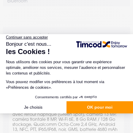
bluetooth
RÉFÉRENCES LIÉES À CE PRODUIT
944850001
Memor 30 PDA tactile, lecteur d'images 2D standard
avec retour haptique (Green Spot), caméra 13 MP,
caméra frontale 8 MP, Wi-Fi 6E, 6 Go RAM / 128 Go
stockage, Qualcomm Octa-Core 2,4 GHz, Android
13, NFC, PTT, IP65/IP68, noir, GMS, batterie 4680
mAh944850011
944850011
Memor 30 PDA tactile, lecteur d'images 2D standard
avec retour haptique (Green Spot), caméra 13 MP,
caméra frontale 8 MP, Wi-Fi 6E, 8 Go RAM / 128 Go
stockage, Qualcomm Octa-Core 2,4 GHz, Android
13, NFC, PTT, IP65/IP68, noir, GMS, batterie 4680 mAh