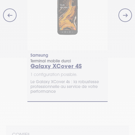
Samsung
Unitech
Terminal mobile durci
Terminal indu
FID
Galaxy XCover 4S
EA660
1 configuration possible.
1 configurat
ID est le
Le Galaxy XCover 4s : la robustesse
Équipez vos
nération,
professionnelle au service de votre
smartphone 
ence
performance
Unitech pour
té avancée
productivité
rmance des
TIMCOD pour
CONSEIL