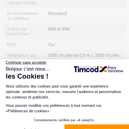
caméra arrière
Environnement
Standard
d'utilisation
Indice de
IP68 et IP65
protection
RFID
Oui
Résistance aux
2000 chutes de 0,5 m | 2000 chutes
chutes (mètres)
de 1 m avec coque de protection
Communication
Wi-Fi
BT
NFC
5G
4G
sans fil
Type d'OS
Android
Communication
Oui
bluetooth