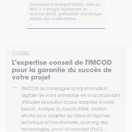
EM45 RFID de
Découvrez le Scanpal EDA56, doté du
Les Memor 3
le a
Wi-Fi 6, il intègre également un
sont des ter
solution de
scanner S0703, permettant une lecture
offrent une 
rapide des codes-barres
leur station 
endommagés ou incomplets.
CONSEIL
L’expertise
conseil
de TIMCOD
pour la garantie du succès de
votre projet
TIMCOD accompagne la transformation
digitale de votre entreprise en vous proposant
d'étudier la solution la plus adaptée à votre
besoin. Analyse du besoin initial, relation
étroite pour adapter au mieux la réponse
technique et fonctionnelle, sourcing des
technologies, proof of concept (PoC)…