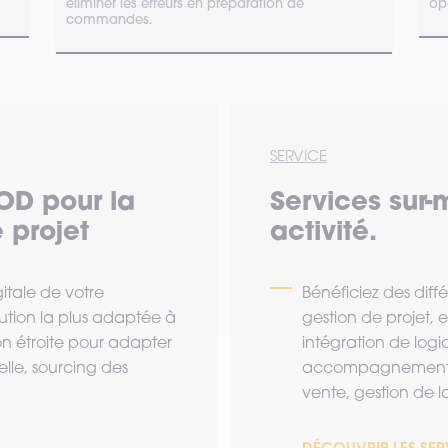
éliminer les erreurs en préparation de
opé
commandes.
SERVICE
OD pour la
Services sur-
 projet
activité.
tale de votre
Bénéficiez des diff
lution la plus adaptée à
gestion de projet,
ion étroite pour adapter
intégration de logi
lle, sourcing des
accompagnement a
vente, gestion de la 
DÉCOUVRIR LES SE