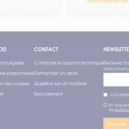
OD
CONTACT
NEWSLETT
ons Légales
Contacter le support technique
Recevez tou
Votre e-mail p
es personnelles
Demander un devis
n des cookies
Question sur un matériel
rt
Recrutement
J'accepte
En cliquant
les
politiqu