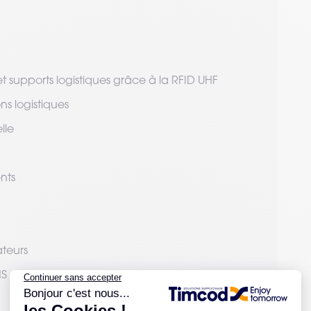
t supports logistiques grâce à la RFID UHF
ns logistiques
lle
nts
ateurs
MS