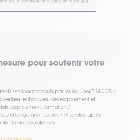
rations et accélérer le picking en logistique.
visibilité en en
mesure pour soutenir votre
érents services proposés par les équipes TIMCOD :
 expertises techniques, développement et
ciels, déploiement, formation /
u changement, support et service après-
fin de vie des solutions ...
RVICES TIMCOD