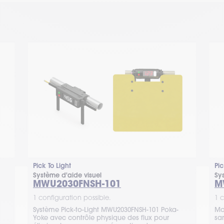
Pick To Light
Pic
Système d'aide visuel
Sy
MWU2030FNSH-101
M
1 configuration possible.
1 c
Système Pick-to-Light MWU2030FNSH-101 Poka-
Mo
Yoke avec contrôle physique des flux pour
sa