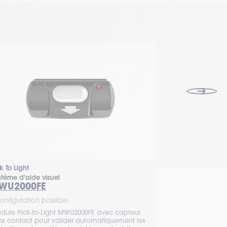
k To Light
Pick To Light
stème d'aide visuel
Système d'aide 
WU2000FE
MWU2000L
onfiguration possible.
1 configuration 
dule Pick-to-Light MWU2000FE avec capteur
Module Pick-to-
ns contact pour valider automatiquement les
bouton lumineux