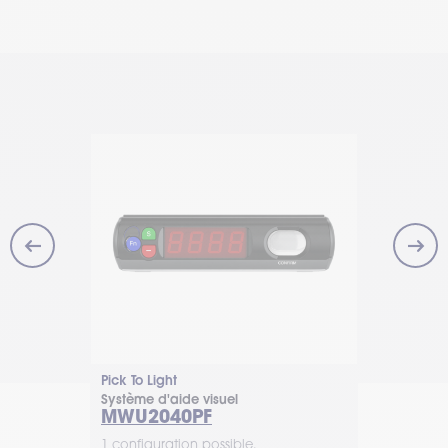
Pick To Light
Pick To Light
Système d'aide visuel
Système d'ai
MWU2040PF
MWU203
1 configuration possible.
1 configurat