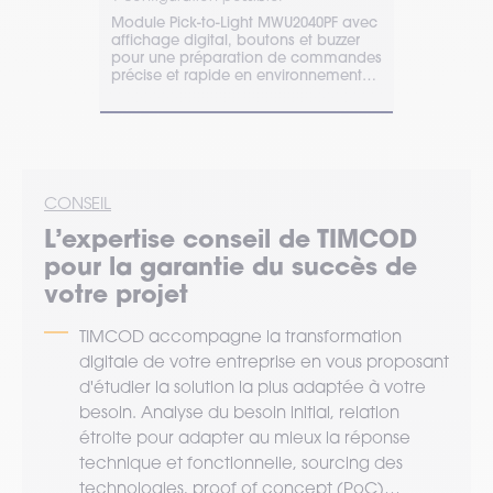
2090-333-02
Module Pick-to-Light MWU2040PF avec
Système Pic
tizone pour
affichage digital, boutons et buzzer
101 Poka-Yo
es en
pour une préparation de commandes
des flux pour
précise et rapide en environnement
préparatio
logistique.
CONSEIL
L’expertise
conseil
de TIMCOD
pour la garantie du succès de
votre projet
TIMCOD accompagne la transformation
digitale de votre entreprise en vous proposant
d'étudier la solution la plus adaptée à votre
besoin. Analyse du besoin initial, relation
étroite pour adapter au mieux la réponse
technique et fonctionnelle, sourcing des
technologies, proof of concept (PoC)…