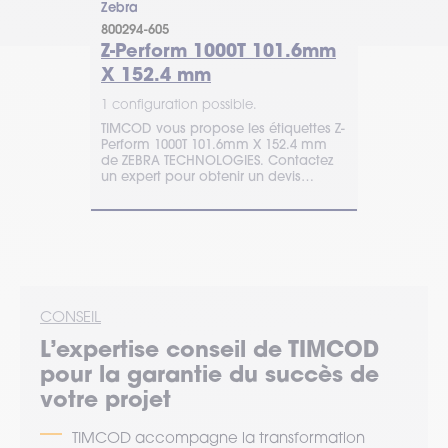
Zebra
Zebra
800294-605
Étiquettes R
38.1mm X
Z-Perform 1000T 101.6mm
Z-Perfo
X 152.4 mm
ZIPRT30
102mm 
1 configuration possible.
tiquette Z-
TIMCOD vous propose les étiquettes Z-
1 configurat
n couché,
Perform 1000T 101.6mm X 152.4 mm
Étiquette RF
if
de ZEBRA TECHNOLOGIES. Contactez
102 x 152 m
et coût
un expert pour obtenir un devis
thermique d
ons !
personnalisé.
étiquettes/r
et traçabilité
CONSEIL
L’expertise
conseil
de TIMCOD
pour la garantie du succès de
votre projet
TIMCOD accompagne la transformation