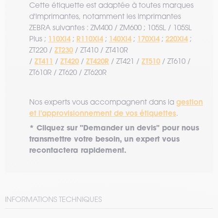
Cette étiquette est adaptée à toutes marques
d'imprimantes, notamment les imprimantes
ZEBRA suivantes : ZM400 / ZM600 ; 105SL / 105SL
110Xi4
R110Xi4
140Xi4
170Xi4
220Xi4
Plus ;
;
;
;
;
;
ZT230
ZT220 /
/ ZT410 / ZT410R
ZT411
ZT420
ZT420R
ZT510
/
/
/
/ ZT421 /
/ ZT610 /
ZT610R / ZT620 / ZT620R
gestion
Nos experts vous accompagnent dans la
et l'approvisionnement de vos étiquettes
.
* Cliquez sur "Demander un devis" pour nous
transmettre votre besoin, un expert vous
recontactera rapidement.
INFORMATIONS TECHNIQUES