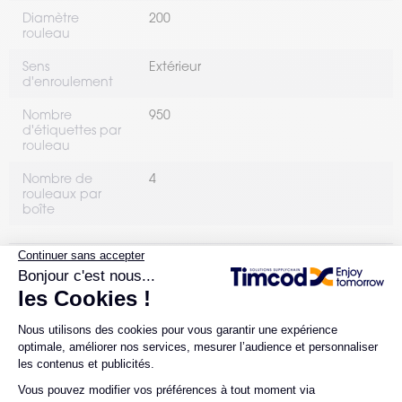
Diamètre
200
rouleau
Sens
Extérieur
d'enroulement
Nombre
950
d'étiquettes par
rouleau
Nombre de
4
rouleaux par
boîte
RUBANS TRANSFERT COMPATIBLES
Ruban Cire-
Oui
Résine
ERGONOMIE