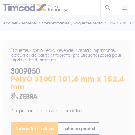
Accueil
Matériel
Consommables
Étiquettes Zebra
PolyO 3100T 10
Étiquettes ZipShip Zebra
Revendeur Zebra : imprimantes,
lecteurs code barres et tablettes pro
Étiquettes Zebra pour
imprimantes thermiques
3009050
PolyO 3100T 101.6 mm x 152.4
mm
Prix préférentiel revendeur officiel
Demander un devis
Tester ce produit