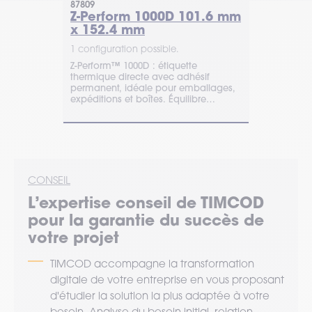
87809
3011713
01.6mm x
Z-Perform 1000D 101.6 mm
PolyE 31
x 152.4 mm
mm x 1
1 configuration possible.
1 configurat
 directe,
Z-Perform™ 1000D : étiquette
Étiquette pol
sif
thermique directe avec adhésif
transfert th
e
permanent, idéale pour emballages,
Sans perforat
t
expéditions et boîtes. Équilibre
suivi d'actif
mpérature.
qualité-prix. Sans BPA.
composants
CONSEIL
L’expertise
conseil
de TIMCOD
pour la garantie du succès de
votre projet
TIMCOD accompagne la transformation
digitale de votre entreprise en vous proposant
d'étudier la solution la plus adaptée à votre
besoin. Analyse du besoin initial, relation