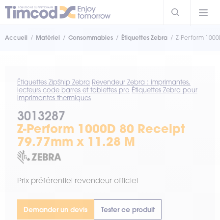
Accueil
Matériel
Consommables
Étiquettes Zebra
Z-Perform 1000
Étiquettes ZipShip Zebra
Revendeur Zebra : imprimantes,
lecteurs code barres et tablettes pro
Étiquettes Zebra pour
imprimantes thermiques
3013287
Z-Perform 1000D 80 Receipt
79.77mm x 11.28 M
Prix préférentiel revendeur officiel
Demander un devis
Tester ce produit