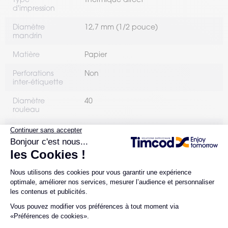
d'impression
Diamètre
12,7 mm (1/2 pouce)
mandrin
Matière
Papier
Perforations
Non
inter-étiquette
Diamètre
40
rouleau
Sens
Extérieur
d'enroulement
Nombre de
50
rouleaux par
boîte
ERGONOMIE
Conditionnement
Bobine