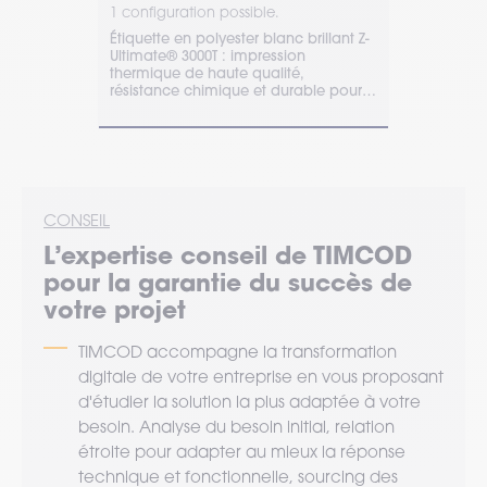
1 configuration possible.
1 configurat
perforations
Étiquette en polyester blanc brillant Z-
Commandez v
 et adhésive,
Ultimate® 3000T : impression
Perform ave
es
thermique de haute qualité,
de l'accom
ide avec nos
résistance chimique et durable pour
pour le suivi
suivi d'actifs et composants.
approvision
CONSEIL
L’expertise
conseil
de TIMCOD
pour la garantie du succès de
votre projet
TIMCOD accompagne la transformation
digitale de votre entreprise en vous proposant
d'étudier la solution la plus adaptée à votre
besoin. Analyse du besoin initial, relation
étroite pour adapter au mieux la réponse
technique et fonctionnelle, sourcing des