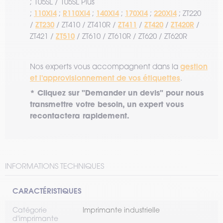
; 105SL / 105SL Plus
110Xi4
R110Xi4
140Xi4
170Xi4
220Xi4
;
;
;
;
;
; ZT220
ZT230
ZT411
ZT420
ZT420R
/
/ ZT410 / ZT410R /
/
/
/
ZT510
ZT421 /
/ ZT610 / ZT610R / ZT620 / ZT620R
gestion
Nos experts vous accompagnent dans la
et l'approvisionnement de vos étiquettes
.
* Cliquez sur "Demander un devis" pour nous
transmettre votre besoin, un expert vous
recontactera rapidement.
INFORMATIONS TECHNIQUES
CARACTÉRISTIQUES
Catégorie
Imprimante industrielle
d'imprimante