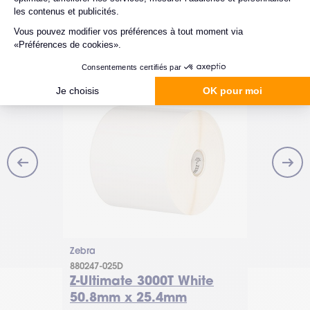
Zebra
Zebra
880247-025D
200957
01.6mm x
Z-Ultimate 3000T White
Z-Perfo
50.8mm x 25.4mm
148 mm