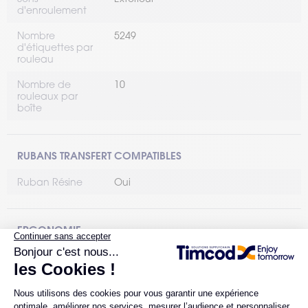
d'enroulement
Nombre
5249
d'étiquettes par
rouleau
Nombre de
10
rouleaux par
boîte
RUBANS TRANSFERT COMPATIBLES
Ruban Résine
Oui
ERGONOMIE
Conditionnement
Bobine