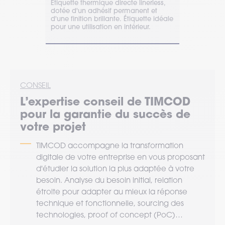
s Zebra
Étiquette thermique directe linerless,
TIMCOD pro
z de
dotée d'un adhésif permanent et
accompagne
xpert pour
d'une finition brillante. Étiquette idéale
gérer votre
pour une utilisation en intérieur.
étiquettes t
à adhésif 
noire.
CONSEIL
L’expertise
conseil
de TIMCOD
pour la garantie du succès de
votre projet
TIMCOD accompagne la transformation
digitale de votre entreprise en vous proposant
d'étudier la solution la plus adaptée à votre
besoin. Analyse du besoin initial, relation
étroite pour adapter au mieux la réponse
technique et fonctionnelle, sourcing des
technologies, proof of concept (PoC)…