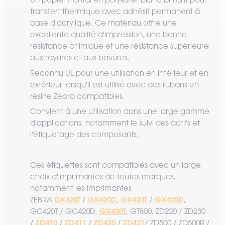
transfert thermique avec adhésif permanent à
base d'acrylique. Ce matériau offre une
excellente qualité d'impression, une bonne
résistance chimique et une résistance supérieure
aux rayures et aux bavures.
Reconnu UL pour une utilisation en intérieur et en
extérieur lorsqu'il est utilisé avec des rubans en
résine Zebra compatibles.
Convient à une utilisation dans une large gamme
d'applications, notamment le suivi des actifs et
l'étiquetage des composants.
Ces étiquettes sont compatibles avec un large
choix d'imprimantes de toutes marques,
notamment les imprimantes
GK420T
GK420D
GX420T
GX420D
ZEBRA
/
,
/
,
GX430T
GC420T / GC420D,
, GT800, ZD220 / ZD230
ZD410
ZD411
ZD420
ZD421
/
/
/
/
/ ZD500 / ZD500R /