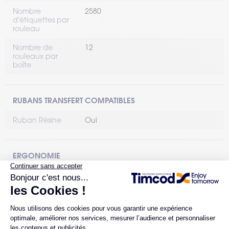
Nombre
2580
d'étiquettes par
rouleau
Nombre de
12
rouleaux par
boîte
RUBANS TRANSFERT COMPATIBLES
Ruban Résine
Oui
ERGONOMIE
Conditionnement
Bobine