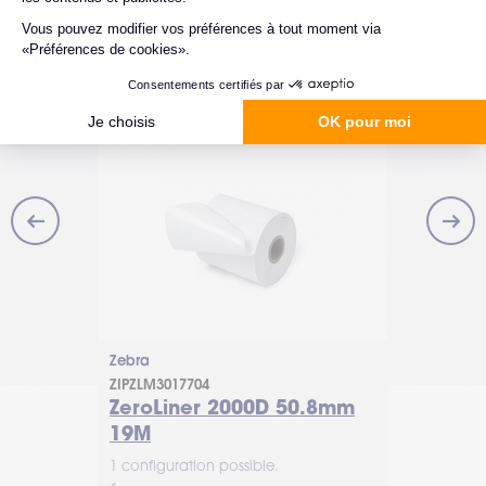
Zebra
Zebra
ZIPZLM3017704
3005281-T
101.6mm
ZeroLiner 2000D 50.8mm
Z-Perfo
19M
x 152.4
1 configuration possible.
1 configurat