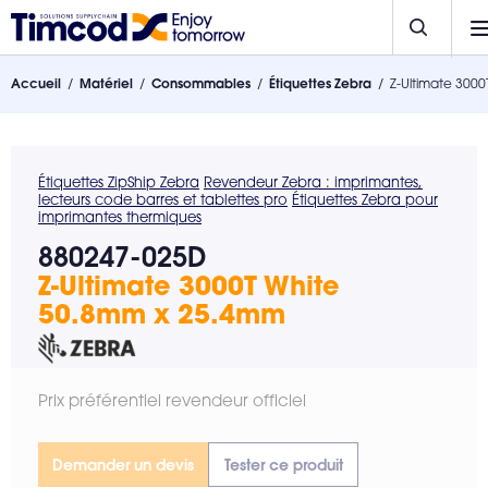
Accueil
Matériel
Consommables
Étiquettes Zebra
Z-Ultimate 300
Étiquettes ZipShip Zebra
Revendeur Zebra : imprimantes,
lecteurs code barres et tablettes pro
Étiquettes Zebra pour
imprimantes thermiques
880247-025D
Z-Ultimate 3000T White
50.8mm x 25.4mm
Prix préférentiel revendeur officiel
Demander un devis
Tester ce produit