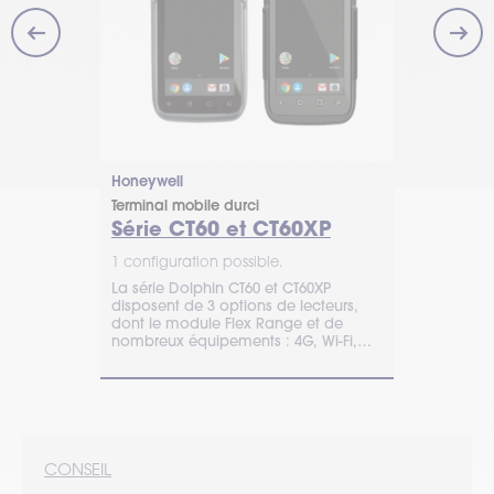
Zebra
Honeywell
Terminal mob
Terminal mobile durci
TC201
Série CT60 et CT60XP
1 configurat
1 configuration possible.
ell CT30 XP
Zebra TC201
La série Dolphin CT60 et CT60XP
Mobility
professionne
disposent de 3 options de lecteurs,
mmerce de
logistique, le
dont le module Flex Range et de
e pour de la
Accélérez la
nombreux équipements : 4G, Wi-Fi,
code-barres 
Bluetooth, NFC, IP68…
CONSEIL