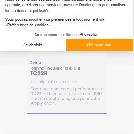
Zebra
Zebra
F
Terminal industriel RFID UHF
Terminal mob
TC22R
EM45 RF
1 configuration possible.
1 configurat
s RFID de
Compact, connecté et performant : le
Le terminal
l industriel
TC22R est bien plus qu’un lecteur RFID,
Zebra est l
ble de
c’est un atout stratégique pour votre
proposé une
ID à une
supply chain.
50MP avec lectu
format le plu