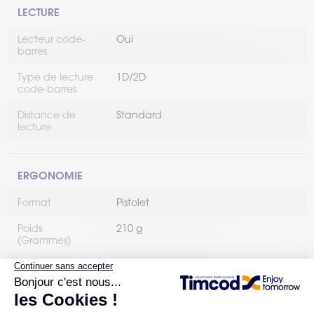
LECTURE
Lecteur code-
Oui
barres
Type de lecture
1D/2D
code-barres
Distance de
Standard
lecture
ERGONOMIE
Format
Pistolet
Poids
210 g
(Grammes)
Dimensions
62 x 173 x 82 mm