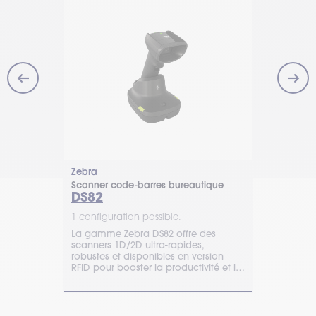
Zebra
Honeywell
eautique
Scanner code-barres bureautique
Scanner cod
DS82
Xenon U
1 configuration possible.
1 configurat
scanners
La gamme Zebra DS82 offre des
Les scanners
 combine
scanners 1D/2D ultra-rapides,
de Honeywel
utilisation
robustes et disponibles en version
solution de 
RFID pour booster la productivité et la
hautement 
traçabilité de toutes vos opérations.
répondre au
environneme
plus exigean