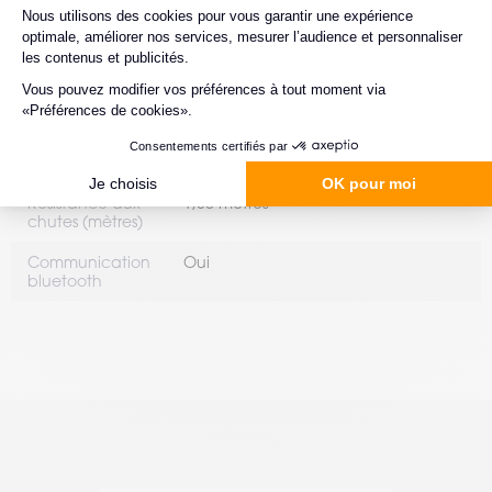
CARACTÉRISTIQUES
Environnement
Standard
d'utilisation
Indice de
IP42
protection
RFID
Non
Résistance aux
1,80 mètres
chutes (mètres)
Communication
Oui
bluetooth