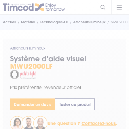
Accueil
Matériel
Technologies 4.0
Afficheurs lumineux
MWU2000L
Afficheurs lumineux
Système d'aide visuel
MWU2000LF
Prix préférentiel revendeur officiel
Demander un devis
Tester ce produit
Une question ?
Contactez-nous
.