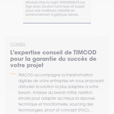
 Batch
Module Pick-to-Light MWU2000LFS sur
Module Pick
rs
tige avec bouton lumineux et buzzer
avec afficha
nt et
pour une meilleure visibilité en
améliorer la 
n logistique.
environnement logistique dense.
picking en e
CONSEIL
L’expertise
conseil
de TIMCOD
pour la garantie du succès de
votre projet
TIMCOD accompagne la transformation
digitale de votre entreprise en vous proposant
d'étudier la solution la plus adaptée à votre
besoin. Analyse du besoin initial, relation
étroite pour adapter au mieux la réponse
technique et fonctionnelle, sourcing des
technologies, proof of concept (PoC)…