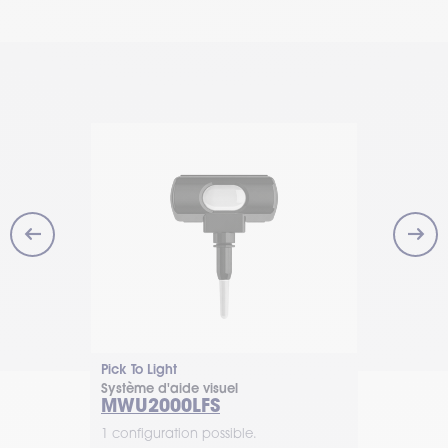
Pick To Light
Pick To Light
Système d'aide visuel
Système d'ai
ay
MWU2000LFS
MWU204
1 configuration possible.
1 configurat