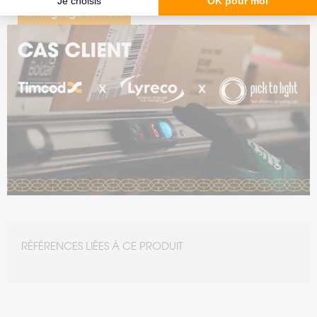
Témoignage et Vidéo
#Entrepôt 4.0
#Supply Chain 4.0
#Traçabilité
07.04.2026
Cas client : Lyreco & Timcod
Découvrez comment Lyreco a amélioré sa préparation
de commandes avec le Pick-to-Light de Timcod : +25 %
de productivité et un picking plus fiable.
Temps de lecture : 5 min
–
Lire l’article
RÉFÉRENCES LIÉES À CE PRODUIT